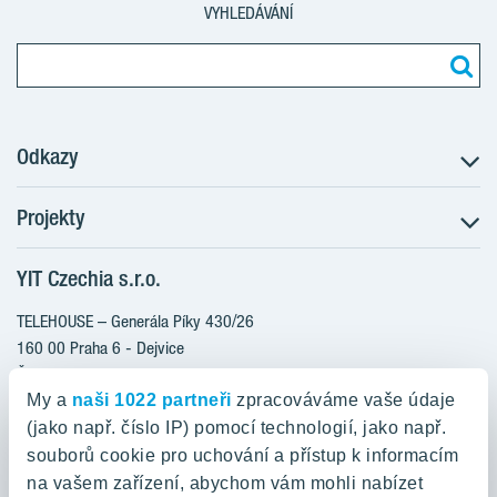
VYHLEDÁVÁNÍ
Odkazy
Projekty
Postup koupě
Klientské změny
YIT Czechia s.r.o.
RANTA Barrandov III
Aktuality
RANTA Barrandov IV
TELEHOUSE – Generála Píky 430/26
Blog
TOIVO Roztyly II
160 00 Praha 6 - Dejvice
Kariéra
Česká republika
PORTTI Kladno II
O nás
My a
naši 1022 partneři
zpracováváme vaše údaje
KALEVALA
YIT PLUS
(jako např. číslo IP) pomocí technologií, jako např.
800 200 666
VIRTA Kladno
souborů cookie pro uchování a přístup k informacím
domov@yit.cz
na vašem zařízení, abychom vám mohli nabízet
KATTILA Kamýk