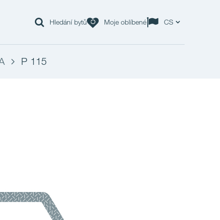
Hledání bytů
Moje oblíbené
CS
A
P 115