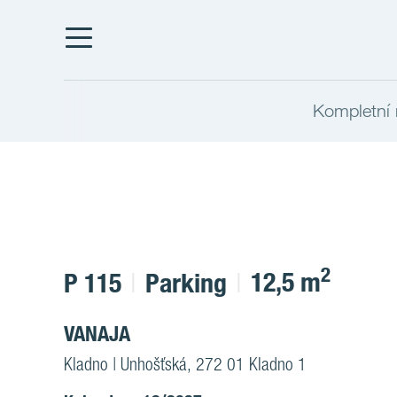
Kompletní 
2
12,5 m
P 115
Parking
VANAJA
Kladno | Unhošťská, 272 01 Kladno 1