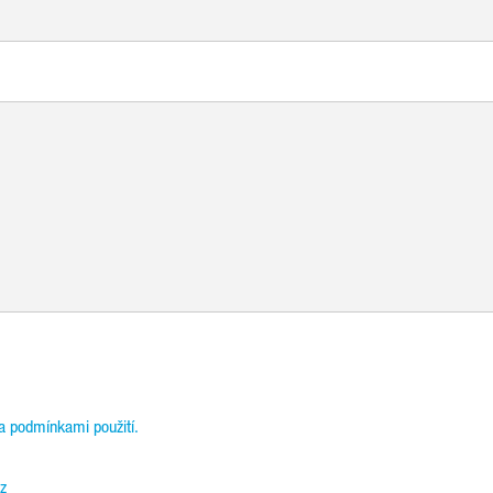
a podmínkami použití.
z