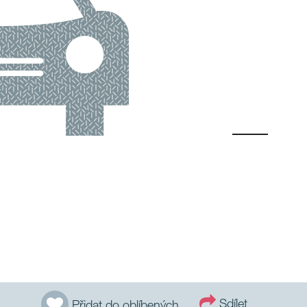
Sdílet
Přidat do oblíbených