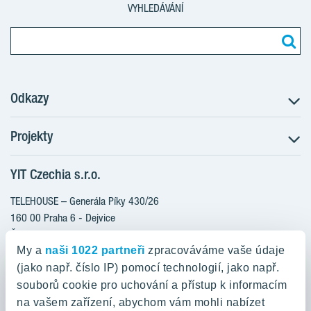
VYHLEDÁVÁNÍ
Odkazy
Projekty
Postup koupě
Klientské změny
YIT Czechia s.r.o.
RANTA Barrandov III
Aktuality
RANTA Barrandov IV
TELEHOUSE – Generála Píky 430/26
Blog
TOIVO Roztyly II
160 00 Praha 6 - Dejvice
Kariéra
Česká republika
PORTTI Kladno II
O nás
My a
naši 1022 partneři
zpracováváme vaše údaje
KALEVALA
YIT PLUS
(jako např. číslo IP) pomocí technologií, jako např.
800 200 666
VIRTA Kladno
souborů cookie pro uchování a přístup k informacím
domov@yit.cz
na vašem zařízení, abychom vám mohli nabízet
KATTILA Kamýk