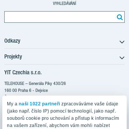
VYHLEDÁVÁNÍ
Odkazy
Projekty
Postup koupě
Klientské změny
YIT Czechia s.r.o.
RANTA Barrandov III
Aktuality
RANTA Barrandov IV
TELEHOUSE – Generála Píky 430/26
Blog
TOIVO Roztyly II
160 00 Praha 6 - Dejvice
Kariéra
Česká republika
PORTTI Kladno II
O nás
My a
naši 1022 partneři
zpracováváme vaše údaje
KALEVALA
YIT PLUS
(jako např. číslo IP) pomocí technologií, jako např.
800 200 666
VIRTA Kladno
souborů cookie pro uchování a přístup k informacím
domov@yit.cz
na vašem zařízení, abychom vám mohli nabízet
KATTILA Kamýk