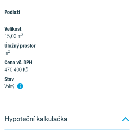
Podlaží
1
Velikost
15,00 m²
Úložný prostor
2
m
Cena vč. DPH
470 400 Kč
Stav
i
Volný
Hypoteční kalkulačka