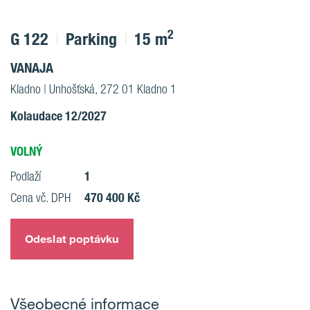
2
G 122
Parking
15 m
VANAJA
Kladno | Unhošťská, 272 01 Kladno 1
Kolaudace 12/2027
VOLNÝ
1
Podlaží
470 400 Kč
Cena vč. DPH
Odeslat poptávku
Všeobecné informace