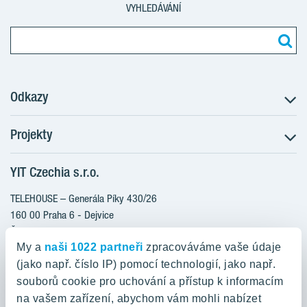
VYHLEDÁVÁNÍ
Odkazy
Projekty
Postup koupě
Klientské změny
YIT Czechia s.r.o.
RANTA Barrandov III
Aktuality
RANTA Barrandov IV
TELEHOUSE – Generála Píky 430/26
Blog
TOIVO Roztyly II
160 00 Praha 6 - Dejvice
Kariéra
Česká republika
PORTTI Kladno II
O nás
My a
naši 1022 partneři
zpracováváme vaše údaje
KALEVALA
YIT PLUS
(jako např. číslo IP) pomocí technologií, jako např.
800 200 666
VIRTA Kladno
souborů cookie pro uchování a přístup k informacím
domov@yit.cz
na vašem zařízení, abychom vám mohli nabízet
KATTILA Kamýk