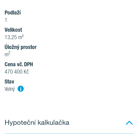
Podlaží
1
Velikost
13,25 m²
Úložný prostor
2
m
Cena vč. DPH
470 400 Kč
Stav
i
Volný
Hypoteční kalkulačka