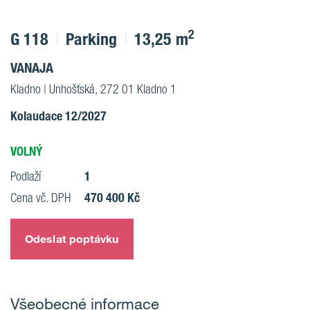
2
G 118
Parking
13,25 m
VANAJA
Kladno | Unhošťská, 272 01 Kladno 1
Kolaudace 12/2027
VOLNÝ
1
Podlaží
470 400 Kč
Cena vč. DPH
Odeslat poptávku
Všeobecné informace