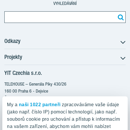
VYHLEDÁVÁNÍ
Odkazy
Projekty
Postup koupě
Klientské změny
YIT Czechia s.r.o.
RANTA Barrandov III
Aktuality
RANTA Barrandov IV
TELEHOUSE – Generála Píky 430/26
Blog
TOIVO Roztyly II
160 00 Praha 6 - Dejvice
Kariéra
Česká republika
PORTTI Kladno II
O nás
My a
naši 1022 partneři
zpracováváme vaše údaje
KALEVALA
YIT PLUS
(jako např. číslo IP) pomocí technologií, jako např.
800 200 666
VIRTA Kladno
souborů cookie pro uchování a přístup k informacím
domov@yit.cz
na vašem zařízení, abychom vám mohli nabízet
KATTILA Kamýk