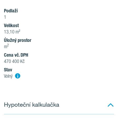
Podlaží
1
Velikost
13,10 m²
Úložný prostor
2
m
Cena vč. DPH
470 400 Kč
Stav
i
Volný
Hypoteční kalkulačka