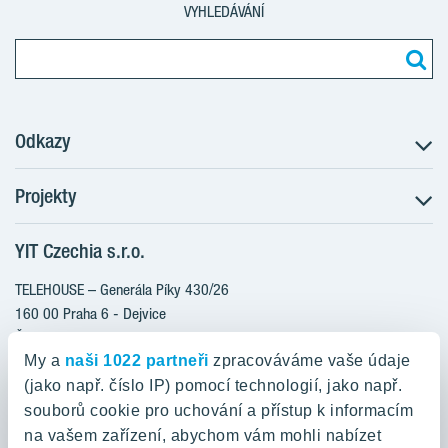
VYHLEDÁVÁNÍ
Odkazy
Projekty
Postup koupě
Klientské změny
YIT Czechia s.r.o.
RANTA Barrandov III
Aktuality
RANTA Barrandov IV
TELEHOUSE – Generála Píky 430/26
Blog
TOIVO Roztyly II
160 00 Praha 6 - Dejvice
Kariéra
Česká republika
PORTTI Kladno II
O nás
My a
naši 1022 partneři
zpracováváme vaše údaje
KALEVALA
YIT PLUS
(jako např. číslo IP) pomocí technologií, jako např.
800 200 666
VIRTA Kladno
souborů cookie pro uchování a přístup k informacím
domov@yit.cz
na vašem zařízení, abychom vám mohli nabízet
KATTILA Kamýk