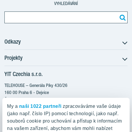
VYHLEDÁVÁNÍ
Odkazy
Projekty
Postup koupě
Klientské změny
YIT Czechia s.r.o.
RANTA Barrandov III
Aktuality
RANTA Barrandov IV
TELEHOUSE – Generála Píky 430/26
Blog
TOIVO Roztyly II
160 00 Praha 6 - Dejvice
Kariéra
Česká republika
PORTTI Kladno II
O nás
My a
naši 1022 partneři
zpracováváme vaše údaje
KALEVALA
YIT PLUS
(jako např. číslo IP) pomocí technologií, jako např.
800 200 666
VIRTA Kladno
souborů cookie pro uchování a přístup k informacím
domov@yit.cz
na vašem zařízení, abychom vám mohli nabízet
KATTILA Kamýk