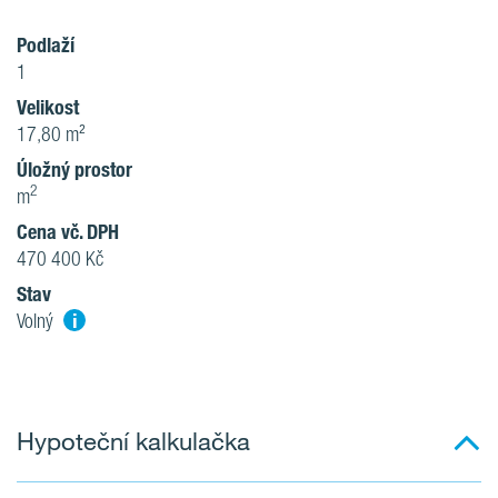
Podlaží
1
Velikost
17,80 m²
Úložný prostor
2
m
Cena vč. DPH
470 400 Kč
Stav
i
Volný
Hypoteční kalkulačka