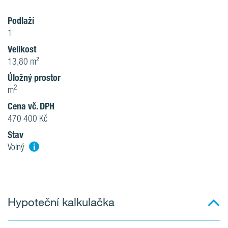
Podlaží
1
Velikost
13,80 m²
Úložný prostor
2
m
Cena vč. DPH
470 400 Kč
Stav
i
Volný
Hypoteční kalkulačka