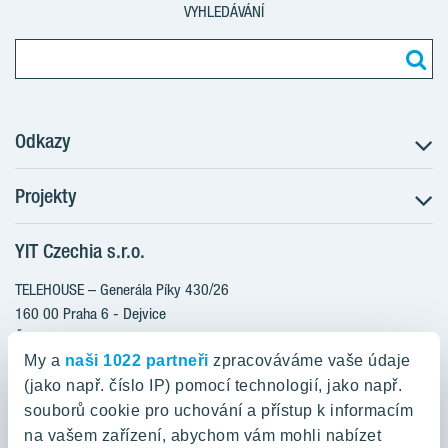
VYHLEDÁVÁNÍ
Odkazy
Projekty
Postup koupě
Klientské změny
YIT Czechia s.r.o.
RANTA Barrandov III
Aktuality
RANTA Barrandov IV
TELEHOUSE – Generála Píky 430/26
Blog
TOIVO Roztyly II
160 00 Praha 6 - Dejvice
Kariéra
Česká republika
PORTTI Kladno II
O nás
My a
naši 1022 partneři
zpracováváme vaše údaje
KALEVALA
YIT PLUS
(jako např. číslo IP) pomocí technologií, jako např.
800 200 666
VIRTA Kladno
souborů cookie pro uchování a přístup k informacím
domov@yit.cz
na vašem zařízení, abychom vám mohli nabízet
KATTILA Kamýk