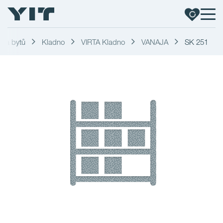
dka bytů
Kladno
VIRTA Kladno
VANAJA
SK 251