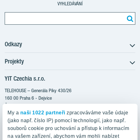
VYHLEDÁVÁNÍ
Odkazy
Projekty
Postup koupě
Klientské změny
YIT Czechia s.r.o.
RANTA Barrandov III
Aktuality
RANTA Barrandov IV
TELEHOUSE – Generála Píky 430/26
Blog
TOIVO Roztyly II
160 00 Praha 6 - Dejvice
Kariéra
Česká republika
PORTTI Kladno II
O nás
My a
naši 1022 partneři
zpracováváme vaše údaje
KALEVALA
YIT PLUS
(jako např. číslo IP) pomocí technologií, jako např.
800 200 666
VIRTA Kladno
souborů cookie pro uchování a přístup k informacím
domov@yit.cz
na vašem zařízení, abychom vám mohli nabízet
KATTILA Kamýk