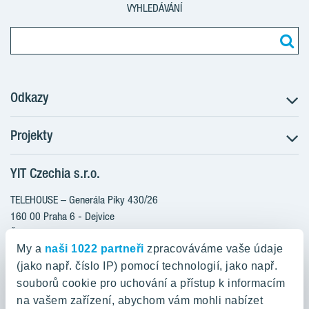
VYHLEDÁVÁNÍ
Odkazy
Projekty
Postup koupě
Klientské změny
YIT Czechia s.r.o.
RANTA Barrandov III
Aktuality
RANTA Barrandov IV
TELEHOUSE – Generála Píky 430/26
Blog
TOIVO Roztyly II
160 00 Praha 6 - Dejvice
Kariéra
Česká republika
PORTTI Kladno II
O nás
My a
naši 1022 partneři
zpracováváme vaše údaje
KALEVALA
YIT PLUS
(jako např. číslo IP) pomocí technologií, jako např.
800 200 666
VIRTA Kladno
souborů cookie pro uchování a přístup k informacím
domov@yit.cz
na vašem zařízení, abychom vám mohli nabízet
KATTILA Kamýk