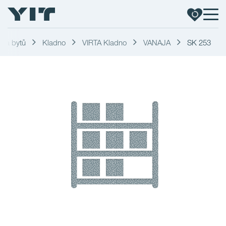
dka bytů
Kladno
VIRTA Kladno
VANAJA
SK 253