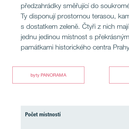
předzahrádky směřující do soukroméh
Ty disponují prostornou terasou, kam
s dostatkem zeleně. Čtyři z nich maj
jednu jedinou místnost s překrásnými
památkami historického centra Prahy
byty PANORAMA
Počet místností