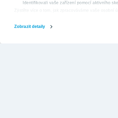
Identifikovali vaše zařízení pomocí aktivního ske
Zjistěte více o tom, jak zpracováváme vaše osobní ú
můžete kdykoliv změnit nebo odvolat v části Prohlá
Zobrazit detaily
Naše webové stránky používají soubory cookies, kt
další výhody založené na vašich údajích ze souborů
Svůj souhlas s používáním souborů cookies vyjádříte
nezbytnými soubory cookies. Předvolbu lze kdykoli z
sekcii
„Více o cookies“