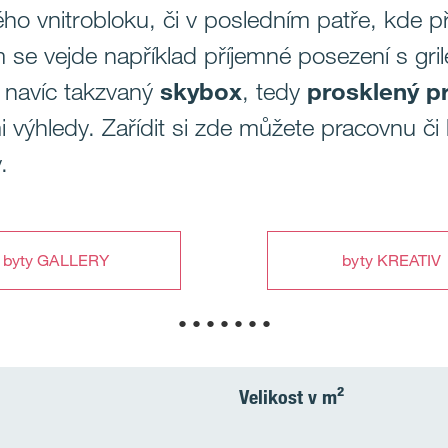
o vnitrobloku, či v posledním patře, kde p
 se vejde například příjemné posezení s gri
í navíc takzvaný
skybox
, tedy
prosklený pr
 výhledy. Zařídit si zde můžete pracovnu či 
.
byty GALLERY
byty KREATIV
• • • • • • •
Velikost v m²