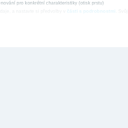
nování pro konkrétní charakteristiky (otisk prstu)
daje, a nastavte si předvolby v
části s podrobnostmi
. Svů
šení o souborech cookie.
eré nám pomáhají poskytovat zajímavý obsah, například cíl
 cookies.
 kliknutím na tlačítko "Přijmout vše". Můžete také pokračov
měnit. Více informací o používání souborů cookies se dozví