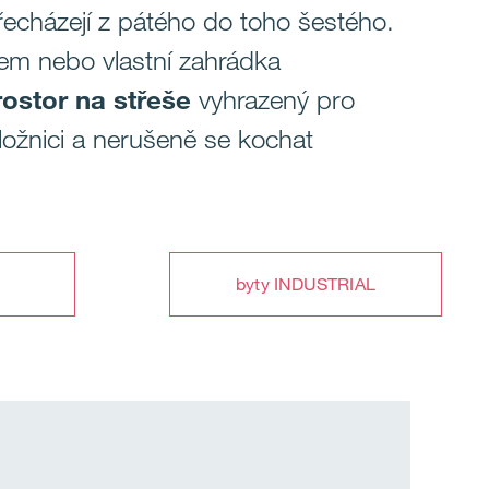
řecházejí z pátého do toho šestého.
lem nebo vlastní zahrádka
ostor na střeše
vyhrazený pro
ložnici a nerušeně se kochat
byty INDUSTRIAL