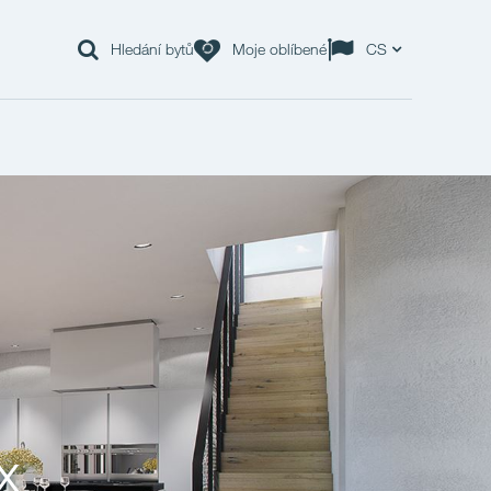
Hledání bytů
Moje oblíbené
CS
x