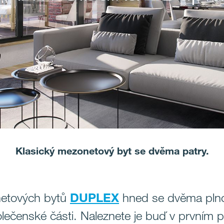
Klasický mezonetový byt se dvěma patry.
netových bytů
DUPLEX
hned se dvěma plno
ečenské části. Naleznete je buď v prvním po