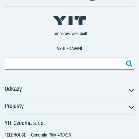
Tomorrow well built
VYHLEDÁVÁNÍ
Odkazy
Projekty
Postup koupě
Klientské změny
YIT Czechia s.r.o.
RANTA Barrandov III
Aktuality
RANTA Barrandov IV
TELEHOUSE – Generála Píky 430/26
Blog