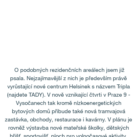
O podobných rezidenčních areálech jsem již
psala. Nejzajímavější z nich je především právě
vyrůstající nové centrum Helsinek s názvem Tripla
(najdete TADY). V nově vznikající čtvrti v Praze 9 -
Vysočanech tak kromě nízkoenergetických
bytových domů přibude také nová tramvajová
zastávka, obchody, restaurace i kavárny. V plánu je
rovněž výstavba nové mateřské školky, dětských
hřišť, sportovišť, ploch pro volnočasové aktivity,