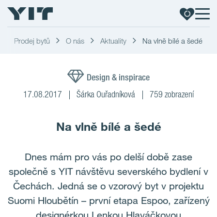
Prodej bytů
O nás
Aktuality
Na vlně bílé a šedé
Design & inspirace
17.08.2017
Šárka Ouřadníková
759 zobrazení
Na vlně bílé a šedé
Dnes mám pro vás po delší době zase
společně s YIT návštěvu severského bydlení v
Čechách. Jedná se o vzorový byt v projektu
Suomi Hloubětín – první etapa Espoo, zařízený
designérkou Lenkou Hlaváčkovou