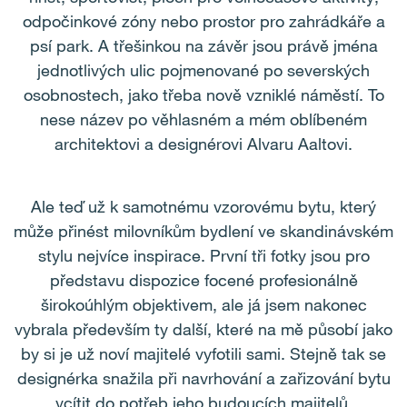
odpočinkové zóny nebo prostor pro zahrádkáře a
psí park. A třešinkou na závěr jsou právě jména
jednotlivých ulic pojmenované po severských
osobnostech, jako třeba nově vzniklé náměstí. To
nese název po věhlasném a mém oblíbeném
architektovi a designérovi Alvaru Aaltovi.
Ale teď už k samotnému vzorovému bytu, který
může přinést milovníkům bydlení ve skandinávském
stylu nejvíce inspirace. První tři fotky jsou pro
představu dispozice focené profesionálně
širokoúhlým objektivem, ale já jsem nakonec
vybrala především ty další, které na mě působí jako
by si je už noví majitelé vyfotili sami. Stejně tak se
designérka snažila při navrhování a zařizování bytu
vcítit do potřeb jeho budoucích majitelů.