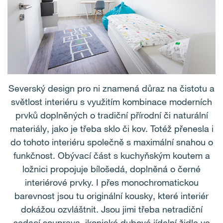
Severský design pro ni znamená důraz na čistotu a
světlost interiéru s využitím kombinace moderních
prvků doplněných o tradiční přírodní či naturální
materiály, jako je třeba sklo či kov. Totéž přenesla i
do tohoto interiéru společně s maximální snahou o
funkčnost. Obývací část s kuchyňským koutem a
ložnici propojuje bílošedá, doplněná o černé
interiérové prvky. I přes monochromatickou
barevnost jsou tu originální kousky, které interiér
dokážou ozvláštnit. Jsou jimi třeba netradiční
sedací souprava, ikonické dubové jídelní židle ve