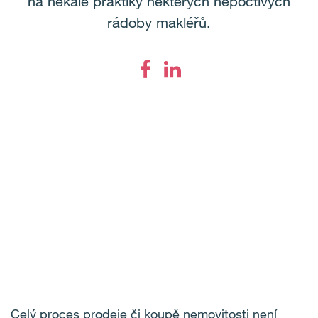
na nekalé praktiky některých nepoctivých
rádoby makléřů.
Celý proces prodeje či koupě nemovitosti není