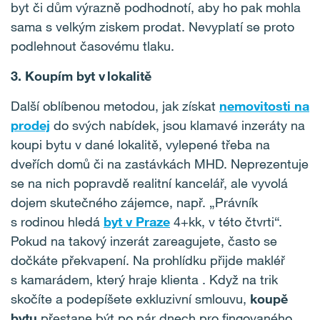
byt či dům výrazně podhodnotí, aby ho pak mohla
sama s velkým ziskem prodat. Nevyplatí se proto
podlehnout časovému tlaku.
3. Koupím byt v lokalitě
Další oblíbenou metodou, jak získat
nemovitosti na
prodej
do svých nabídek, jsou klamavé inzeráty na
koupi bytu v dané lokalitě, vylepené třeba na
dveřích domů či na zastávkách MHD. Neprezentuje
se na nich popravdě realitní kancelář, ale vyvolá
dojem skutečného zájemce, např. „Právník
s rodinou hledá
byt v Praze
4+kk, v této čtvrti“.
Pokud na takový inzerát zareagujete, často se
dočkáte překvapení. Na prohlídku přijde makléř
s kamarádem, který hraje klienta . Když na trik
skočíte a podepíšete exkluzivní smlouvu,
koupě
bytu
přestane být po pár dnech pro fingovaného