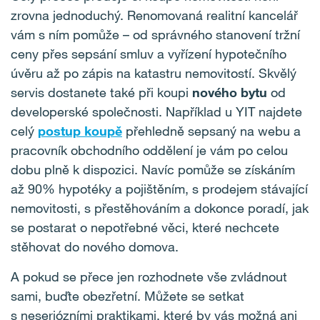
zrovna jednoduchý. Renomovaná realitní kancelář
vám s ním pomůže – od správného stanovení tržní
ceny přes sepsání smluv a vyřízení hypotečního
úvěru až po zápis na katastru nemovitostí. Skvělý
servis dostanete také při koupi
nového bytu
od
developerské společnosti. Například u YIT najdete
celý
postup koupě
přehledně sepsaný na webu a
pracovník obchodního oddělení je vám po celou
dobu plně k dispozici. Navíc pomůže se získáním
až 90% hypotéky a pojištěním, s prodejem stávající
nemovitosti, s přestěhováním a dokonce poradí, jak
se postarat o nepotřebné věci, které nechcete
stěhovat do nového domova.
A pokud se přece jen rozhodnete vše zvládnout
sami, buďte obezřetní. Můžete se setkat
s neseriózními praktikami, které by vás možná ani