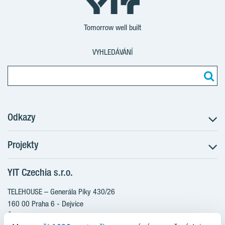
Tomorrow well built
VYHLEDÁVÁNÍ
Odkazy
Projekty
Postup koupě
Klientské změny
YIT Czechia s.r.o.
RANTA Barrandov III
Aktuality
RANTA Barrandov IV
TELEHOUSE – Generála Píky 430/26
Blog
TOIVO Roztyly II
160 00 Praha 6 - Dejvice
Kariéra
Česká republika
PORTTI Kladno II
O nás