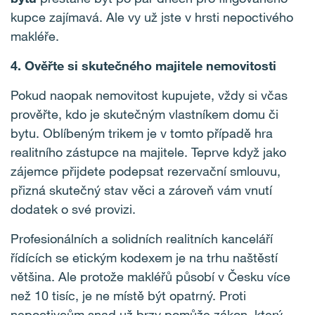
kupce zajímavá. Ale vy už jste v hrsti nepoctivého
makléře.
4. Ověřte si skutečného majitele nemovitosti
Pokud naopak nemovitost kupujete, vždy si včas
prověřte, kdo je skutečným vlastníkem domu či
bytu. Oblíbeným trikem je v tomto případě hra
realitního zástupce na majitele. Teprve když jako
zájemce přijdete podepsat rezervační smlouvu,
přizná skutečný stav věci a zároveň vám vnutí
dodatek o své provizi.
Profesionálních a solidních realitních kanceláří
řídících se etickým kodexem je na trhu naštěstí
většina. Ale protože makléřů působí v Česku více
než 10 tisíc, je ne místě být opatrný. Proti
nepoctivcům snad už brzy pomůže zákon, který