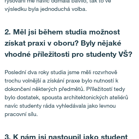
rýsování mě navíc odmala bavilo, tak to ve
výsledku byla jednoduchá volba.
2. Měl jsi během studia možnost
získat praxi v oboru? Byly nějaké
vhodné příležitosti pro studenty VŠ?
Poslední dva roky studia jsme měli rozvrhově
trochu volnější a získání praxe bylo nutností k
dokončení některých předmětů. Příležitostí tedy
bylo dostatek, spousta architektonických ateliérů
navíc studenty ráda vyhledávala jako levnou
pracovní sílu.
3.
K nám jsi nastoupil jako student