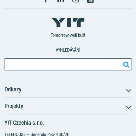
Tomorrow well built
VYHLEDÁVÁNÍ
Odkazy
Projekty
Postup koupě
Klientské změny
YIT Czechia s.r.o.
RANTA Barrandov III
Aktuality
RANTA Barrandov IV
TELEHOUSE – Generála Píky 430/26
Blog