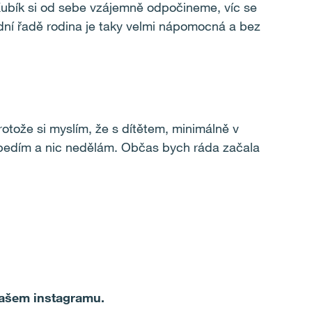
 Kubík si od sebe vzájemně odpočineme, víc se
dní řadě rodina je taky velmi nápomocná a bez
rotože si myslím, že s dítětem, minimálně v
lebedím a nic nedělám. Občas bych ráda začala
našem instagramu.