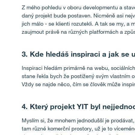
Z mého pohledu v oboru developmentu a stavebni
daný projekt bude postaven. Nicméně asi nejvě
jich málo - se klienti rozutekli. A tak se my, a
zaujmout právě na různých platformách a způso
3. Kde hledáš inspiraci a jak se
Inspiraci hledám primárně na webu, sociálních s
stane řekla bych že postižený svým vlastním o
Vždy se najde něco, čím se člověk může inspir
4. Který projekt YIT byl nejjedn
Myslím si, že mnohem jednodušší je prodávat,
tam různé komerční prostory, už je to vícemén