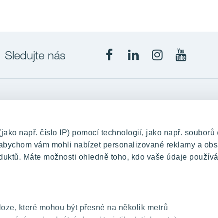
Sledujte nás
Projekty
upě
RANTA Barrandov III
ko např. číslo IP) pomocí technologií, jako např. souborů 
změny
RANTA Barrandov IV
, abychom vám mohli nabízet personalizované reklamy a obs
duktů. Máte možnosti ohledně toho, kdo vaše údaje používá
TOIVO Roztyly II
PORTTI Kladno II
KALEVALA
VIRTA Kladno
oze, které mohou být přesné na několik metrů