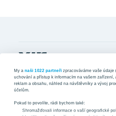
Odkazy
Tomorrow well built
Postup ko
My a
naši 1022 partneři
zpracováváme vaše údaje (ja
Klientské 
uchování a přístup k informacím na vašem zařízení
VYHLEDÁVÁNÍ
reklam a obsahu, náhled na návštěvníky a vývoj pro
Aktuality
účelům.
Blog
Kariéra
Pokud to povolíte, rádi bychom také:
O nás
Shromažďovali informace o vaší geografické pol