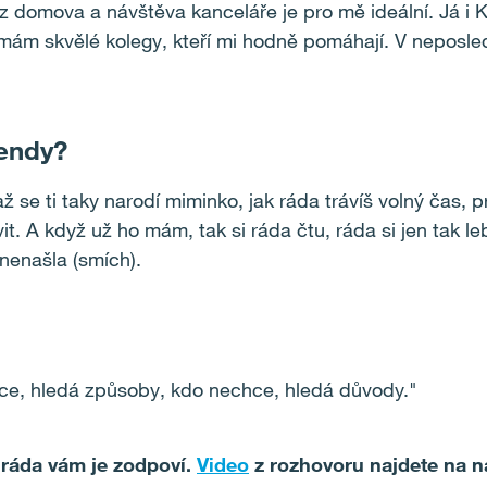
z domova a návštěva kanceláře je pro mě ideální. Já i
mám skvělé kolegy, kteří mi hodně pomáhají. V neposle
kendy?
 se ti taky narodí miminko, jak ráda trávíš volný čas, p
t. A když už ho mám, tak si ráda čtu, ráda si jen tak 
nenašla (smích).
chce, hledá způsoby, kdo nechce, hledá důvody."
 ráda vám je zodpoví.
Video
z rozhovoru najdete na 