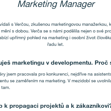
Marketing Manager
vídali s Verčou, zkušenou marketingovou manažerkou, kte
mění s dobou. Verča se s námi podělila nejen o své prof
abízí upřímný pohled na marketing i osobní život člově
řadu let.
uješ marketingu v developmentu. Proč s
ry jsem pracovala pro konkurenci, nejdříve na asistent
tu se zaměřením na marketing. V mezidobí se uvolnila 
 tam.
up k propagaci projektů a k zákazníkovi