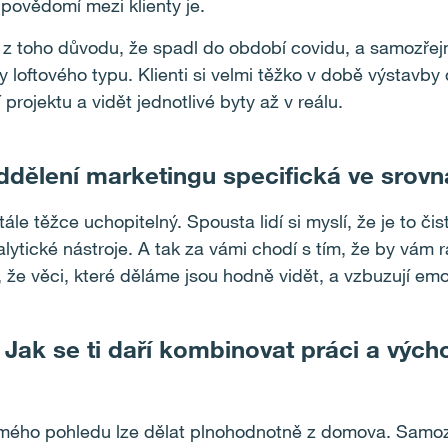
povědomí mezi klienty je.
k z toho důvodu, že spadl do období covidu, a samozřejm
ty loftového typu. Klienti si velmi těžko v době výstavby
rojektu a vidět jednotlivé byty až v reálu.
ddělení marketingu specifická ve srovn
tále těžce uchopitelný. Spousta lidí si myslí, že je to č
lytické nástroje. A tak za vámi chodí s tím, že by vám rá
, že věci, které děláme jsou hodně vidět, a vzbuzují emoc
ak se ti daří kombinovat práci a výcho
 mého pohledu lze dělat plnohodnotně z domova. Samozř