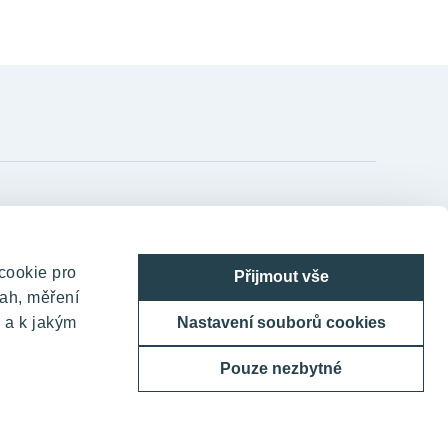
YIT Czechia s.r.o.
TELEHOUSE – Generála Píky 430/26
cookie pro
Přijmout vše
160 00 Praha 6 - Dejvice
ah, měření
Česká republika
 a k jakým
Nastavení souborů cookies
800 200 666
Pouze nezbytné
domov@yit.cz
Telefon na centrální recepci: