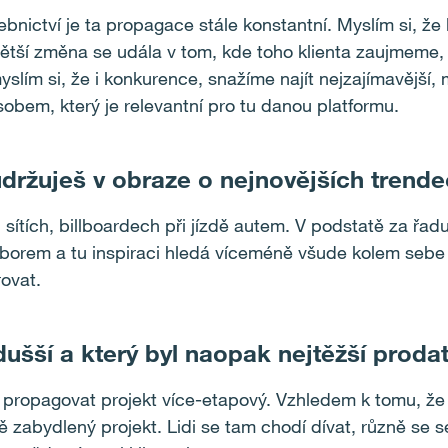
ctví je ta propagace stále konstantní. Myslím si, že kl
tší změna se udála v tom, kde toho klienta zaujmeme, 
 myslím si, že i konkurence, snažíme najít nejzajímavější,
bem, který je relevantní pro tu danou platformu.
 udržuješ v obraze o nejnovějších trend
ítích, billboardech při jízdě autem. V podstatě za řadu 
borem a tu inspiraci hledá víceméně všude kolem sebe –
ovat.
odušší a který byl naopak nejtěžší prod
 propagovat projekt více-etapový. Vzhledem k tomu, že 
ě zabydlený projekt. Lidi se tam chodí dívat, různě se