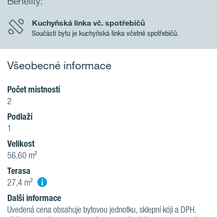
Benefity:
Kuchyňská linka vč. spotřebičů
Součástí bytu je kuchyňská linka včetně spotřebičů.
Všeobecné informace
Počet místností
2
Podlaží
1
Velikost
56,60 m²
Terasa
i
27,4 m²
Další informace
Uvedená cena obsahuje bytovou jednotku, sklepní kóji a DPH.