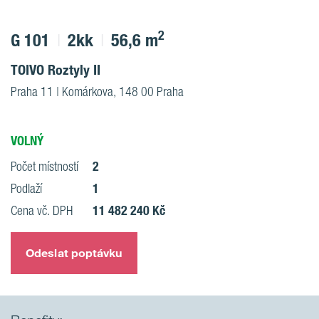
2
G 101
2kk
56,6 m
TOIVO Roztyly II
Praha 11 | Komárkova, 148 00 Praha
VOLNÝ
2
Počet místností
1
Podlaží
11 482 240 Kč
Cena vč. DPH
Odeslat poptávku