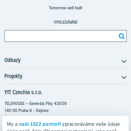
Tomorrow well built
VYHLEDÁVÁNÍ
Odkazy
Projekty
Postup koupě
Klientské změny
YIT Czechia s.r.o.
RANTA Barrandov III
Aktuality
RANTA Barrandov IV
TELEHOUSE – Generála Píky 430/26
Blog
TOIVO Roztyly II
160 00 Praha 6 - Dejvice
Kariéra
Česká republika
PORTTI Kladno II
O nás
My a
naši 1022 partneři
zpracováváme vaše údaje
KALEVALA