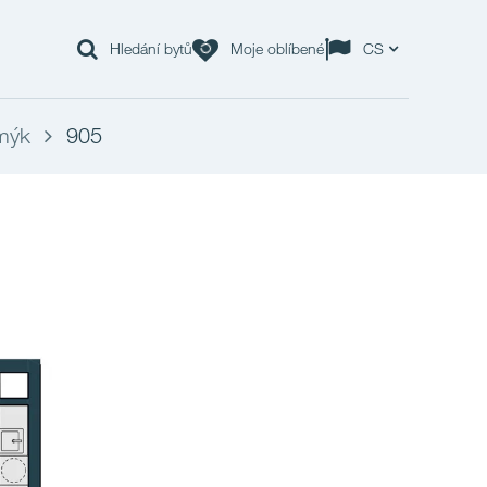
Hledání bytů
Moje oblíbené
CS
mýk
905