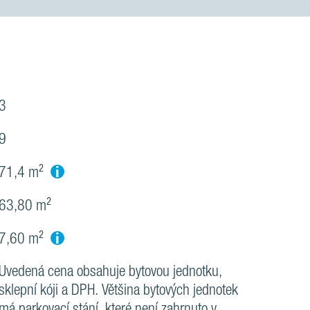
3
9
i
71,4 m²
63,80 m²
i
7,60 m²
Uvedená cena obsahuje bytovou jednotku,
sklepní kóji a DPH. Většina bytových jednotek
má parkovací stání, které není zahrnuto v