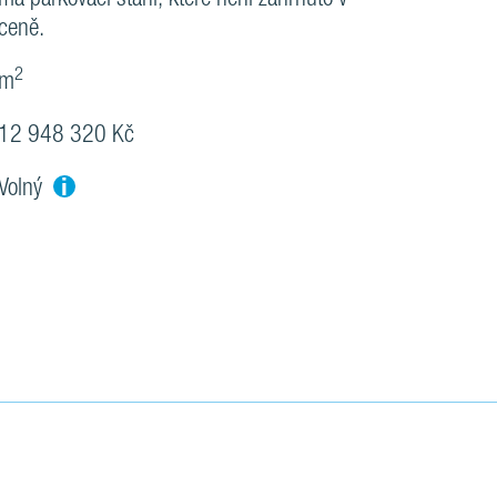
ceně.
2
m
12 948 320 Kč
i
Volný