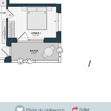
Sdílet
Přidat do oblíbených