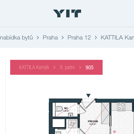
nabídka bytů
Praha
Praha 12
KATTILA Ka
KATTILA Kamýk
9. patro
905