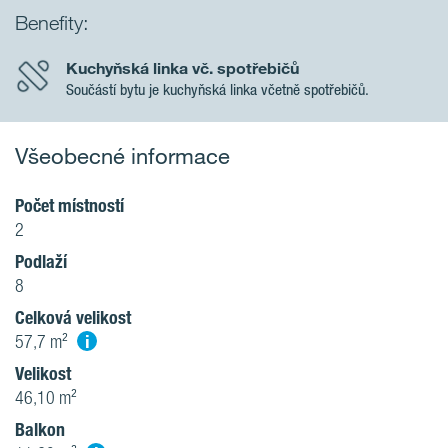
Benefity:
Kuchyňská linka vč. spotřebičů
Součástí bytu je kuchyňská linka včetně spotřebičů.
Všeobecné informace
Počet místností
2
Podlaží
8
Celková velikost
i
57,7 m²
Velikost
46,10 m²
Balkon