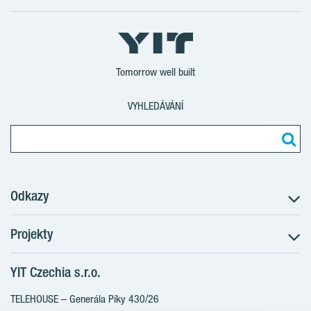
Tomorrow well built
VYHLEDÁVÁNÍ
Odkazy
Projekty
Postup koupě
Klientské změny
YIT Czechia s.r.o.
RANTA Barrandov III
Aktuality
RANTA Barrandov IV
TELEHOUSE – Generála Píky 430/26
Blog