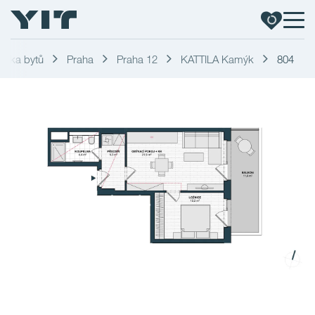
ídka bytů
Praha
Praha 12
KATTILA Kamýk
804