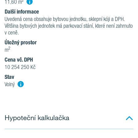
i
11,60 m²
Další informace
Uvedená cena obsahuje bytovou jednotku, sklepní kóji a DPH.
Většina bytových jednotek má parkovací stání, které není zahrnuto
v ceně.
Úložný prostor
2
m
Cena vč. DPH
10 254 250 Kč
Stav
i
Volný
Hypoteční kalkulačka