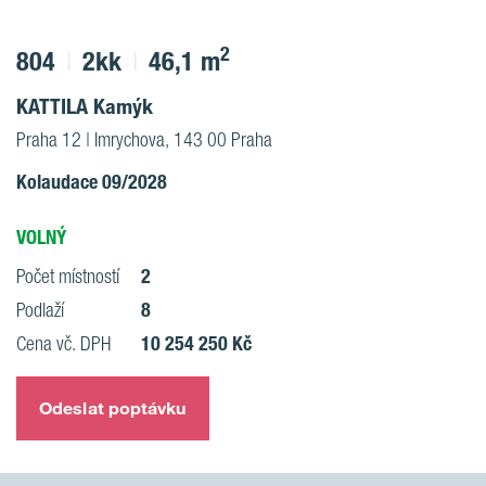
2
804
2kk
46,1 m
KATTILA Kamýk
Praha 12 | Imrychova, 143 00 Praha
Kolaudace 09/2028
VOLNÝ
2
Počet místností
8
Podlaží
10 254 250 Kč
Cena vč. DPH
Odeslat poptávku