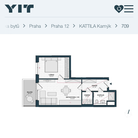
ídka bytů
Praha
Praha 12
KATTILA Kamýk
709