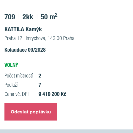
2
709
2kk
50 m
KATTILA Kamýk
Praha 12 | Imrychova, 143 00 Praha
Kolaudace 09/2028
VOLNÝ
2
Počet místností
7
Podlaží
9 419 200 Kč
Cena vč. DPH
Odeslat poptávku