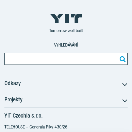
Tomorrow well built
VYHLEDÁVÁNÍ
Odkazy
Projekty
Postup koupě
Klientské změny
YIT Czechia s.r.o.
RANTA Barrandov III
Aktuality
RANTA Barrandov IV
TELEHOUSE – Generála Píky 430/26
Blog