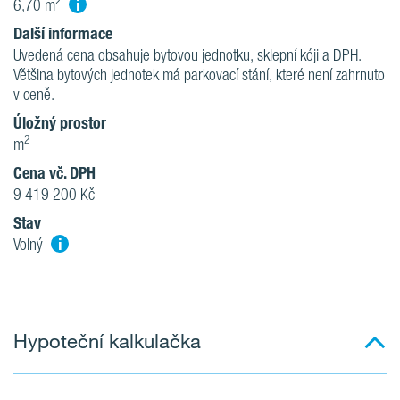
i
6,70 m²
Další informace
Uvedená cena obsahuje bytovou jednotku, sklepní kóji a DPH.
Většina bytových jednotek má parkovací stání, které není zahrnuto
v ceně.
Úložný prostor
2
m
Cena vč. DPH
9 419 200 Kč
Stav
i
Volný
Hypoteční kalkulačka