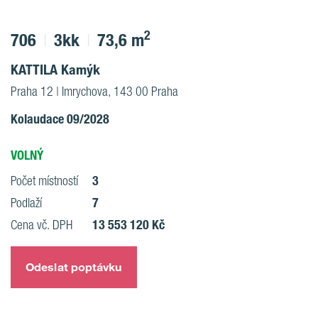
2
706
3kk
73,6 m
KATTILA Kamýk
Praha 12 | Imrychova, 143 00 Praha
Kolaudace 09/2028
VOLNÝ
3
Počet místností
7
Podlaží
13 553 120 Kč
Cena vč. DPH
Odeslat poptávku