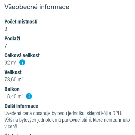
Všeobecné informace
Počet místností
3
Podlaží
7
Celková velikost
i
92 m²
Velikost
73,60 m²
Balkon
i
18,40 m²
Další informace
Uvedená cena obsahuje bytovou jednotku, sklepní kóji a DPH.
Většina bytových jednotek má parkovací stání, které není zahrnuto
v ceně.