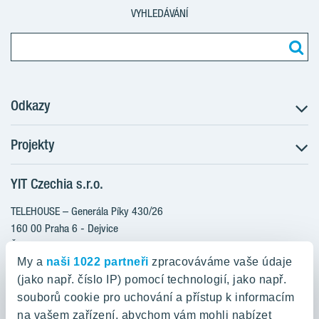
VYHLEDÁVÁNÍ
Odkazy
Projekty
Postup koupě
Klientské změny
YIT Czechia s.r.o.
RANTA Barrandov III
Aktuality
RANTA Barrandov IV
TELEHOUSE – Generála Píky 430/26
Blog
TOIVO Roztyly II
160 00 Praha 6 - Dejvice
Kariéra
Česká republika
PORTTI Kladno II
O nás
My a
naši 1022 partneři
zpracováváme vaše údaje
KALEVALA
YIT PLUS
(jako např. číslo IP) pomocí technologií, jako např.
800 200 666
VIRTA Kladno
souborů cookie pro uchování a přístup k informacím
domov@yit.cz
na vašem zařízení, abychom vám mohli nabízet