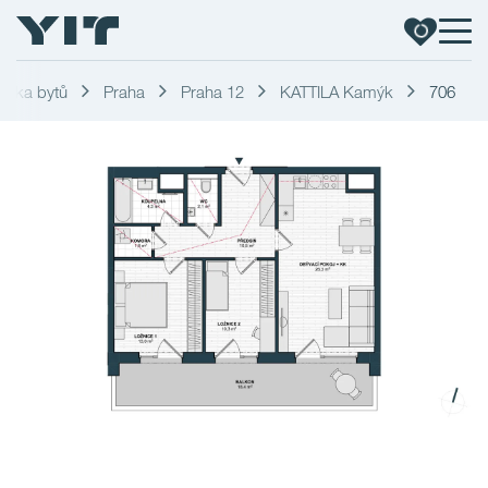
ídka bytů
Praha
Praha 12
KATTILA Kamýk
706