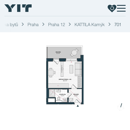
ídka bytů
Praha
Praha 12
KATTILA Kamýk
701