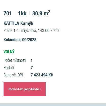
2
701
1kk
30,9 m
KATTILA Kamýk
Praha 12 | Imrychova, 143 00 Praha
Kolaudace 09/2028
VOLNÝ
1
Počet místností
7
Podlaží
7 423 494 Kč
Cena vč. DPH
Odeslat poptávku