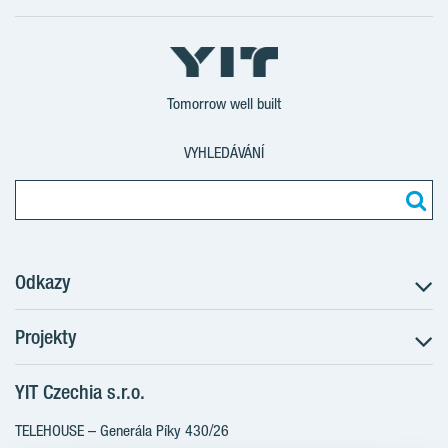
Tomorrow well built
VYHLEDÁVÁNÍ
Odkazy
Projekty
Postup koupě
Klientské změny
YIT Czechia s.r.o.
RANTA Barrandov III
Aktuality
RANTA Barrandov IV
TELEHOUSE – Generála Píky 430/26
Blog