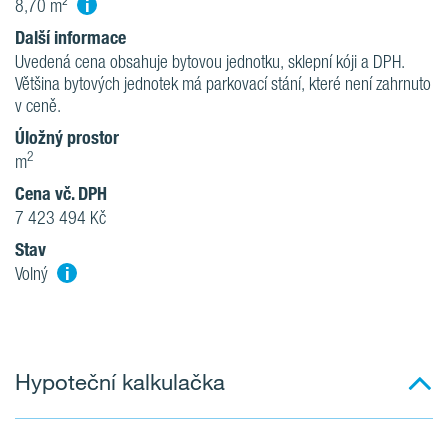
i
8,70 m²
Další informace
Uvedená cena obsahuje bytovou jednotku, sklepní kóji a DPH.
Většina bytových jednotek má parkovací stání, které není zahrnuto
v ceně.
Úložný prostor
2
m
Cena vč. DPH
7 423 494 Kč
Stav
i
Volný
Hypoteční kalkulačka