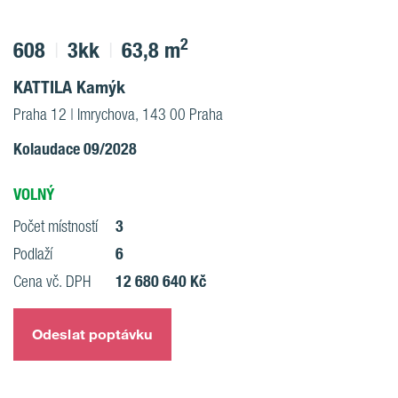
2
608
3kk
63,8 m
KATTILA Kamýk
Praha 12 | Imrychova, 143 00 Praha
Kolaudace 09/2028
VOLNÝ
3
Počet místností
6
Podlaží
12 680 640 Kč
Cena vč. DPH
Odeslat poptávku