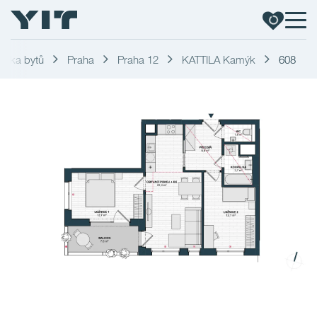
ídka bytů
Praha
Praha 12
KATTILA Kamýk
608