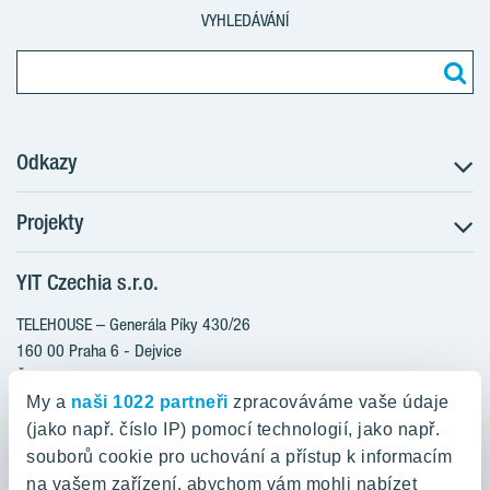
VYHLEDÁVÁNÍ
Odkazy
Projekty
Postup koupě
Klientské změny
YIT Czechia s.r.o.
RANTA Barrandov III
Aktuality
RANTA Barrandov IV
TELEHOUSE – Generála Píky 430/26
Blog
TOIVO Roztyly II
160 00 Praha 6 - Dejvice
Kariéra
Česká republika
PORTTI Kladno II
O nás
My a
naši 1022 partneři
zpracováváme vaše údaje
KALEVALA
YIT PLUS
(jako např. číslo IP) pomocí technologií, jako např.
800 200 666
VIRTA Kladno
souborů cookie pro uchování a přístup k informacím
domov@yit.cz
na vašem zařízení, abychom vám mohli nabízet