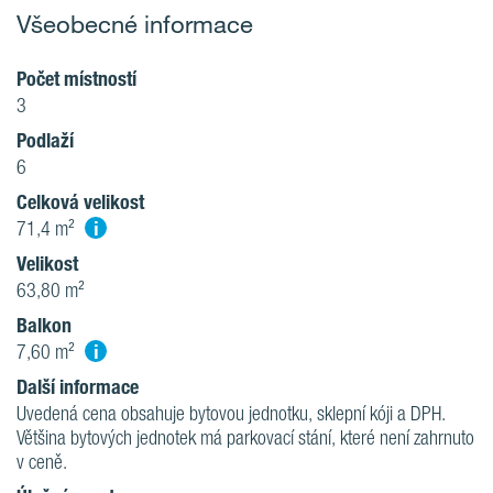
Všeobecné informace
Počet místností
3
Podlaží
6
Celková velikost
i
71,4 m²
Velikost
63,80 m²
Balkon
i
7,60 m²
Další informace
Uvedená cena obsahuje bytovou jednotku, sklepní kóji a DPH.
Většina bytových jednotek má parkovací stání, které není zahrnuto
v ceně.