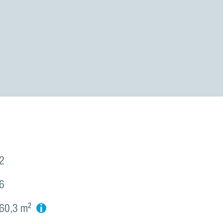
2
6
i
60,3 m²