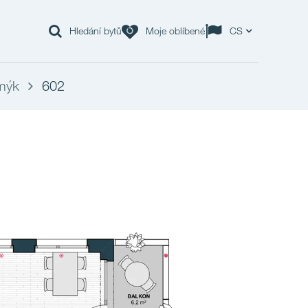
Hledání bytů
Moje oblíbené
CS
mýk
602