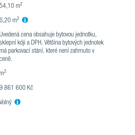
54,10 m²
i
6,20 m²
Uvedená cena obsahuje bytovou jednotku,
sklepní kóji a DPH. Většina bytových jednotek
má parkovací stání, které není zahrnuto v
ceně.
2
m
9 861 600 Kč
i
Volný