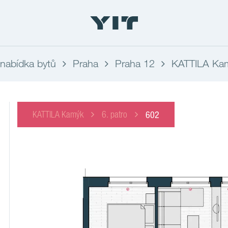
nabídka bytů
Praha
Praha 12
KATTILA Ka
KATTILA Kamýk
6. patro
602