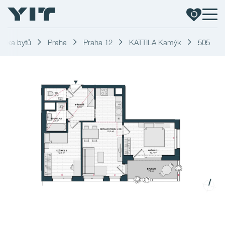
ídka bytů
Praha
Praha 12
KATTILA Kamýk
505