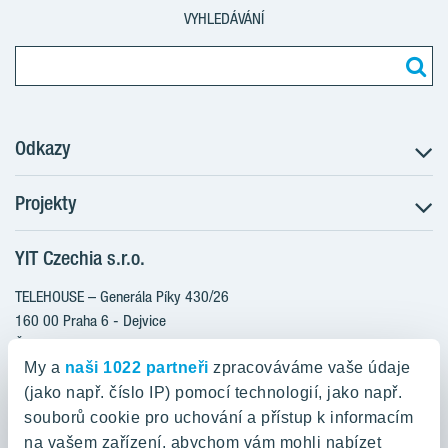
VYHLEDÁVÁNÍ
Odkazy
Projekty
Postup koupě
Klientské změny
YIT Czechia s.r.o.
RANTA Barrandov III
Aktuality
RANTA Barrandov IV
TELEHOUSE – Generála Píky 430/26
Blog
TOIVO Roztyly II
160 00 Praha 6 - Dejvice
Kariéra
Česká republika
PORTTI Kladno II
O nás
My a
naši 1022 partneři
zpracováváme vaše údaje
KALEVALA
YIT PLUS
(jako např. číslo IP) pomocí technologií, jako např.
800 200 666
VIRTA Kladno
souborů cookie pro uchování a přístup k informacím
domov@yit.cz
na vašem zařízení, abychom vám mohli nabízet