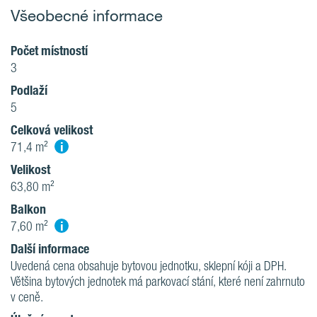
Všeobecné informace
Počet místností
3
Podlaží
5
Celková velikost
i
71,4 m²
Velikost
63,80 m²
Balkon
i
7,60 m²
Další informace
Uvedená cena obsahuje bytovou jednotku, sklepní kóji a DPH.
Většina bytových jednotek má parkovací stání, které není zahrnuto
v ceně.