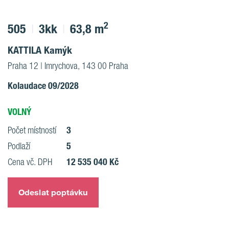
2
505
3kk
63,8 m
KATTILA Kamýk
Praha 12 | Imrychova, 143 00 Praha
Kolaudace 09/2028
VOLNÝ
3
Počet místností
5
Podlaží
12 535 040 Kč
Cena vč. DPH
Odeslat poptávku