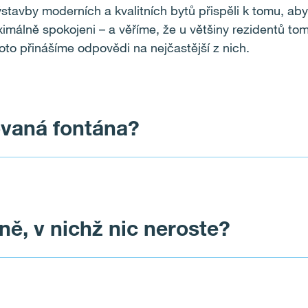
tavby moderních a kvalitních bytů přispěli k tomu, ab
imálně spokojeni – a věříme, že u většiny rezidentů tom
roto přinášíme odpovědi na nejčastější z nich.
ovaná fontána?
 Technická správa komunikací hlavního města Prahy ji 
ně, v nichž nic neroste?
. Tyto finanční náklady a starosti jsme na vás nechtěli