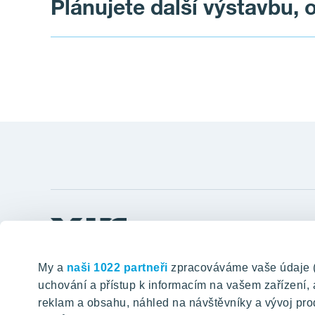
Plánujete další výstavbu, 
z obavy, že by velké množství lidí chodilo pře
vznikla nedaleko jiná lávka přes Rokytku, takže
V rámci procesu koupě bytu jsme klienty vždy
samozřejmě rádi postavili co nejdříve. A to i s
minimalizovat jejich dopady. Bohužel to v to
několika místními stěžovateli.
Odkazy
Tomorrow well built
Postup ko
My a
naši 1022 partneři
zpracováváme vaše údaje (ja
Klientské 
uchování a přístup k informacím na vašem zařízení
VYHLEDÁVÁNÍ
reklam a obsahu, náhled na návštěvníky a vývoj pro
Aktuality