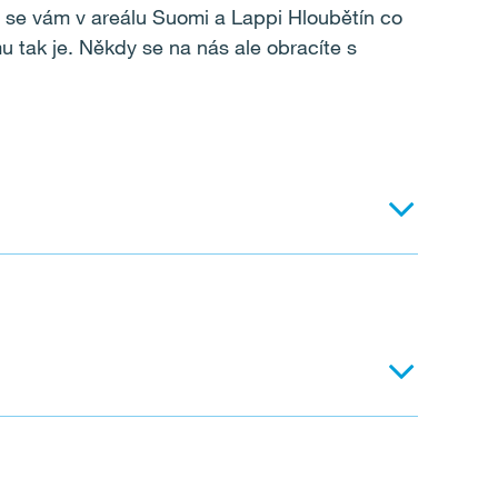
y se vám v areálu Suomi a Lappi Hloubětín co
u tak je. Někdy se na nás ale obracíte s
odmítla přijmout do své správy. Důsledkem
 přenést.