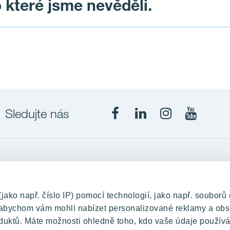
o které jsme nevěděli.
s jejich pozemek. Z tohoto důvodu se nepostavily ani sc
 tato z hlediska správních organizací ztratila opodstatn
 o potvrzené chystané výstavbě informovali. Poslední 
 ohledem na to, abyste v blízkosti stavebních prací bydle
mto případě nezáleží na nás, ale na délce schvalovacíc
Sledujte nás
Projekty
upě
RANTA Barrandov III
ko např. číslo IP) pomocí technologií, jako např. souborů 
změny
RANTA Barrandov IV
, abychom vám mohli nabízet personalizované reklamy a obs
duktů. Máte možnosti ohledně toho, kdo vaše údaje používá
TOIVO Roztyly II