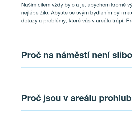
Naším cílem vždy bylo a je, abychom kromě výs
nejlépe žilo. Abyste se svým bydlením byli max
dotazy a problémy, které vás v areálu trápí. P
Proč na náměstí není slib
Fontánu jsme měli v plánu vybudovat, nicméně
Proč jsou v areálu prohlub
toho by náklady na správu spadly pod vaše SVJ