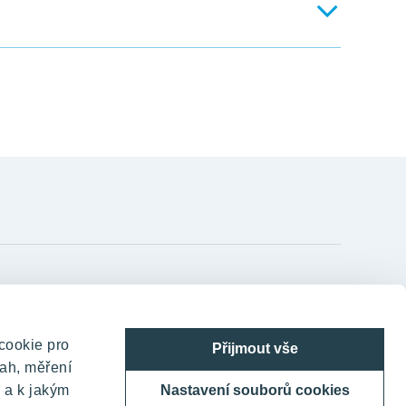
hody, které měly vést k lávce. Navíc v mezidobí
ění.
etapy Suomi a Lappi Hloubětín bychom
li co nejkratší dobu, jakkoli se snažíme
h procesů a různých odvolání podávaných
YIT Czechia s.r.o.
TELEHOUSE – Generála Píky 430/26
cookie pro
Přijmout vše
160 00 Praha 6 - Dejvice
ah, měření
Česká republika
 a k jakým
Nastavení souborů cookies