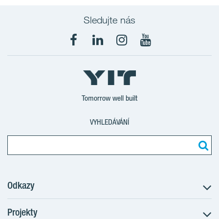
Sledujte nás
Tomorrow well built
VYHLEDÁVÁNÍ
Odkazy
Projekty
Postup koupě