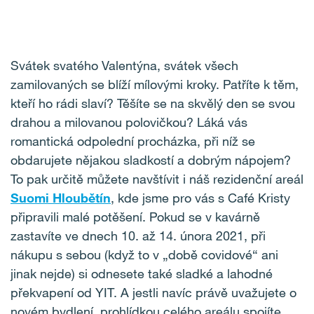
Svátek svatého Valentýna, svátek všech
zamilovaných se blíží mílovými kroky. Patříte k těm,
kteří ho rádi slaví? Těšíte se na skvělý den se svou
drahou a milovanou polovičkou? Láká vás
romantická odpolední procházka, při níž se
obdarujete nějakou sladkostí a dobrým nápojem?
To pak určitě můžete navštívit i náš rezidenční areál
Suomi Hloubětín
, kde jsme pro vás s Café Kristy
připravili malé potěšení. Pokud se v kavárně
zastavíte ve dnech 10. až 14. února 2021, při
nákupu s sebou (když to v „době covidové“ ani
jinak nejde) si odnesete také sladké a lahodné
překvapení od YIT. A jestli navíc právě uvažujete o
novém bydlení, prohlídkou celého areálu spojíte