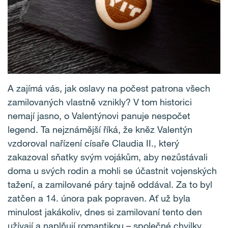
A zajímá vás, jak oslavy na počest patrona všech
zamilovaných vlastně vznikly? V tom historici
nemají jasno, o Valentýnovi panuje nespočet
legend. Ta nejznámější říká, že kněz Valentýn
vzdoroval nařízení císaře Claudia II., který
zakazoval sňatky svým vojákům, aby nezůstávali
doma u svých rodin a mohli se účastnit vojenských
tažení, a zamilované páry tajně oddával. Za to byl
zatčen a 14. února pak popraven. Ať už byla
minulost jakákoliv, dnes si zamilovaní tento den
užívají a naplňují romantikou – společné chvilky,