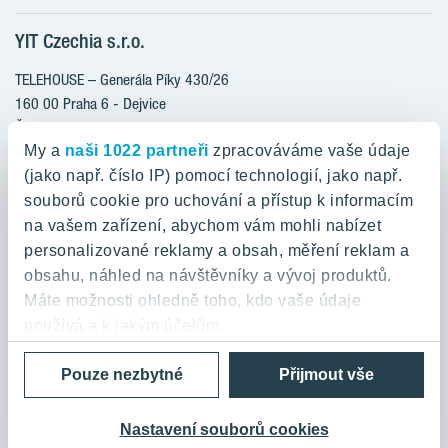
Klientské změny
YIT Czechia s.r.o.
RANTA Barrandov III
Aktuality
RANTA Barrandov IV
TELEHOUSE – Generála Píky 430/26
Blog
TOIVO Roztyly II
160 00 Praha 6 - Dejvice
Kariéra
Česká republika
PORTTI Kladno II
O nás
My a
naši 1022 partneři
zpracováváme vaše údaje
KALEVALA
YIT PLUS
(jako např. číslo IP) pomocí technologií, jako např.
800 200 666
VIRTA Kladno
souborů cookie pro uchování a přístup k informacím
domov@yit.cz
na vašem zařízení, abychom vám mohli nabízet
KATTILA Kamýk
personalizované reklamy a obsah, měření reklam a
ROSALA
Telefon na centrální recepci:
obsahu, náhled na návštěvníky a vývoj produktů.
+420 224 318 261
Máte možnosti ohledně toho, kdo vaše údaje
používá a k jakým účelům.
Zásady ochrany osobních údajů a Podmínky použití
Cookies
Pouze nezbytné
Přijmout vše
Pokud to povolíte, rádi bychom také:
© 2026 YIT Corporation
Shromažďovali informace o vaší geografické
poloze, které mohou být přesné na několik metrů
Nastavení souborů cookies