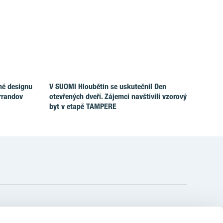
né designu
V SUOMI Hloubětín se uskutečnil Den
rrandov
otevřených dveří. Zájemci navštívili vzorový
byt v etapě TAMPERE
YIT Czechia s.r.o.