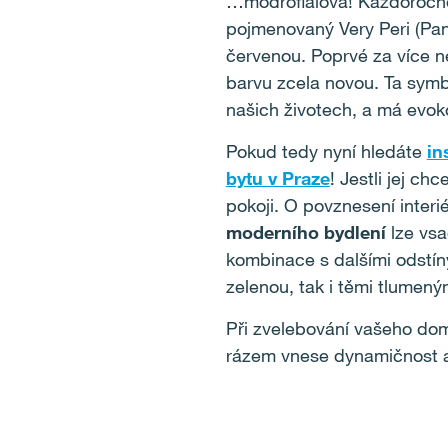
…modrofialová! Každoročně j
pojmenovaný Very Peri (Pan
červenou. Poprvé za více než
barvu zcela novou. Ta symbo
našich životech, a má evoko
Pokud tedy nyní hledáte
in
bytu v Praze
! Jestli jej c
pokoji. O povznesení interi
moderního bydlení
lze vsa
kombinace s dalšími odstíny
zelenou, tak i těmi tlumen
Při zvelebování vašeho dom
rázem vnese dynamičnost 