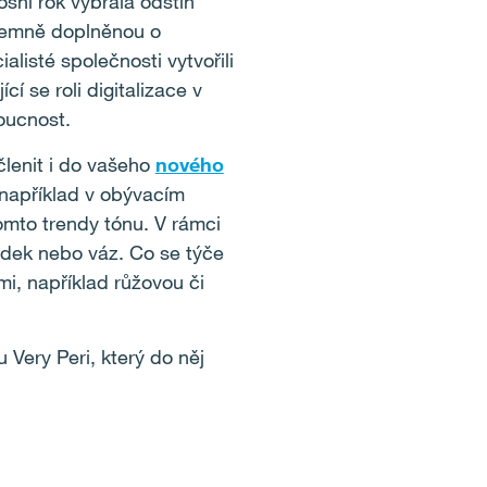
ošní rok vybrala odstín
 jemně doplněnou o
alisté společnosti vytvořili
í se roli digitalizace v
doucnost.
členit i do vašeho
nového
y například v obývacím
omto trendy tónu. V rámci
 dek nebo váz. Co se týče
i, například růžovou či
Very Peri, který do něj