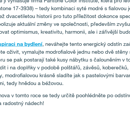
i vyhlašuje firma Pantone Color Institute, která pro let
tone 17-3938) – tedy kombinaci syté modré s fialovou
 dvacetiletou historii pro tuto příležitost dokonce speci
lizuje aktuální změny ve společnosti, především zvyšujíc
vat optimismus, kreativitu, harmonii, ale i zářivější bu
spiraci
na
bydlení
, neváhejte tento energický odstín za
hcete oživit, vymalujte modrofialově jednu nebo dvě stěn
éru se pak postarají také kusy nábytku s čalouněním v t
dit i na doplňky v podobě polštářů, závěsů, koberečků,
, modrofialovou krásně sladíte jak s pastelovými barvam
ými, tedy hnědou a béžovou.
ova v tomto roce se tedy určitě poohlédněte po odstínu 
a radostný nádech!