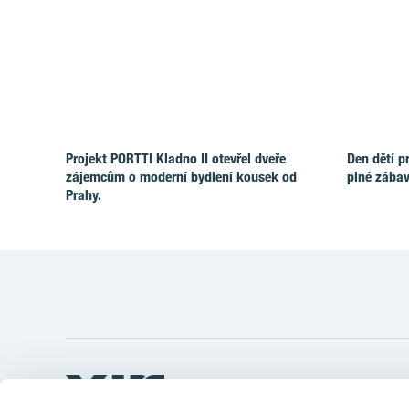
Projekt PORTTI Kladno II otevřel dveře
Den dětí p
zájemcům o moderní bydlení kousek od
plné zábav
Prahy.
Odkazy