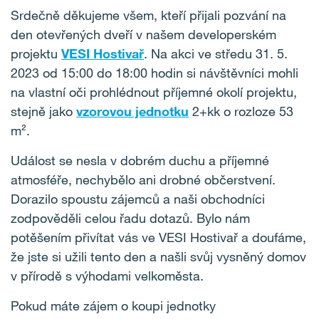
Srdečně děkujeme všem, kteří přijali pozvání na
den otevřených dveří v našem developerském
projektu
VESI Hostivař
. Na akci ve středu 31. 5.
2023 od 15:00 do 18:00 hodin si návštěvníci mohli
na vlastní oči prohlédnout příjemné okolí projektu,
stejně jako
vzorovou jednotku
2+kk o rozloze 53
m².
Událost se nesla v dobrém duchu a příjemné
atmosféře, nechybělo ani drobné občerstvení.
Dorazilo spoustu zájemců a naši obchodníci
zodpověděli celou řadu dotazů. Bylo nám
potěšením přivítat vás ve VESI Hostivař a doufáme,
že jste si užili tento den a našli svůj vysněný domov
v přírodě s výhodami velkoměsta.
Pokud máte zájem o koupi jednotky