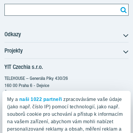
Odkazy
Projekty
Postup koupě
Klientské změny
YIT Czechia s.r.o.
RANTA Barrandov III
Aktuality
RANTA Barrandov IV
TELEHOUSE – Generála Píky 430/26
Blog
TOIVO Roztyly II
160 00 Praha 6 - Dejvice
Kariéra
Česká republika
PORTTI Kladno II
O nás
My a
naši 1022 partneři
zpracováváme vaše údaje
KALEVALA
YIT PLUS
(jako např. číslo IP) pomocí technologií, jako např.
800 200 666
VIRTA Kladno
souborů cookie pro uchování a přístup k informacím
domov@yit.cz
na vašem zařízení, abychom vám mohli nabízet
KATTILA Kamýk
personalizované reklamy a obsah, měření reklam a
ROSALA