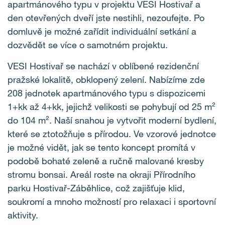
apartmánového typu v projektu VESI Hostivař a
den otevřených dveří jste nestihli, nezoufejte. Po
domluvě je možné zařídit individuální setkání a
dozvědět se více o samotném projektu.
VESI Hostivař se nachází v oblíbené rezidenční
pražské lokalitě, obklopený zelení. Nabízíme zde
208 jednotek apartmánového typu s dispozicemi
1+kk až 4+kk, jejichž velikosti se pohybují od 25 m²
do 104 m². Naší snahou je vytvořit moderní bydlení,
které se ztotožňuje s přírodou. Ve vzorové jednotce
je možné vidět, jak se tento koncept promítá v
podobě bohaté zeleně a ručně malované kresby
stromu bonsai. Areál roste na okraji Přírodního
parku Hostivař-Záběhlice, což zajišťuje klid,
soukromí a mnoho možností pro relaxaci i sportovní
aktivity.