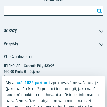
Odkazy
Projekty
Postup koupě
Klientské změny
YIT Czechia s.r.o.
RANTA Barrandov III
Aktuality
RANTA Barrandov IV
TELEHOUSE – Generála Píky 430/26
Blog
TOIVO Roztyly II
160 00 Praha 6 - Dejvice
Kariéra
Česká republika
PORTTI Kladno II
O nás
My a
naši 1022 partneři
zpracováváme vaše údaje
KALEVALA
YIT PLUS
(jako např. číslo IP) pomocí technologií, jako např.
800 200 666
VIRTA Kladno
souborů cookie pro uchování a přístup k informacím
domov@yit.cz
na vašem zařízení, abychom vám mohli nabízet
KATTILA Kamýk
personalizované reklamy a obsah, měření reklam a