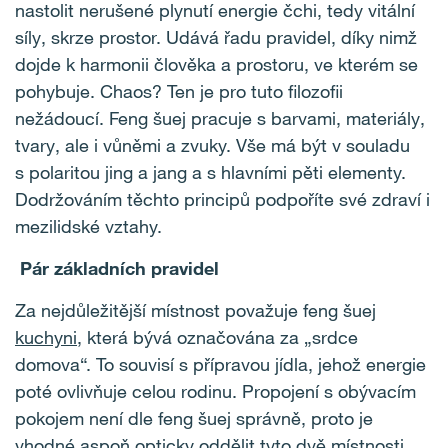
nastolit nerušené plynutí energie čchi, tedy vitální
síly, skrze prostor. Udává řadu pravidel, díky nimž
dojde k harmonii člověka a prostoru, ve kterém se
pohybuje. Chaos? Ten je pro tuto filozofii
nežádoucí. Feng šuej pracuje s barvami, materiály,
tvary, ale i vůněmi a zvuky. Vše má být v souladu
s polaritou jing a jang a s hlavními pěti elementy.
Dodržováním těchto principů podpoříte své zdraví i
mezilidské vztahy.
Pár základních pravidel
Za nejdůležitější místnost považuje feng šuej
kuchyni
, která bývá označována za „srdce
domova“. To souvisí s přípravou jídla, jehož energie
poté ovlivňuje celou rodinu. Propojení s obývacím
pokojem není dle feng šuej správně, proto je
vhodné aspoň opticky oddělit tyto dvě místnosti,