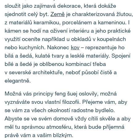
sloužit jako zajímavá dekorace, která dokáže
sjednotit celý byt.
Země
je charakterizovaná žlutou,
z materiálů keramikou, porcelánem a kameninou. I
kámen se hodí na oživení interiéru a jeho praktické
využití oceníte například u obkladů v koupelnách
nebo kuchyních. Nakonec
kov
– reprezentuje ho
bílá a šedá, kulaté tvary a lesklé materiály. Spojení
bílé a šedé je oblíbenou kombinací třeba
v severské architektuře, neboť působí čistě a
elegantně.
Možná vás principy feng šuej oslovily, možná
vyznáváte svou vlastní filozofii. Přejeme vám, aby
se vám za všech okolností radostne bydlelo.
Abyste se ve svém domově vždy cítili skvěle a aby
měl tu správnou atmosféru, která bude příjemná
právě vám a vašim blízkým.