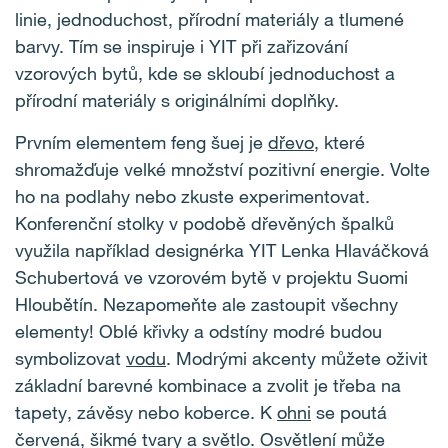
linie, jednoduchost, přírodní materiály a tlumené
barvy. Tím se inspiruje i YIT při zařizování
vzorových bytů, kde se skloubí jednoduchost a
přírodní materiály s originálními doplňky.
Prvním elementem feng šuej je
dřevo
, které
shromažďuje velké množství pozitivní energie. Volte
ho na podlahy nebo zkuste experimentovat.
Konferenční stolky v podobě dřevěných špalků
využila například designérka YIT Lenka Hlaváčková
Schubertová ve vzorovém bytě v projektu Suomi
Hloubětín. Nezapomeňte ale zastoupit všechny
elementy! Oblé křivky a odstíny modré budou
symbolizovat
vodu
. Modrými akcenty můžete oživit
základní barevné kombinace a zvolit je třeba na
tapety, závěsy nebo koberce. K
ohni
se poutá
červená, šikmé tvary a světlo. Osvětlení může