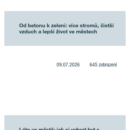
Od betonu k zeleni: více stromů, čistší
vzduch a lepší život ve městech
09.07.2026
645 zobrazení
Léto ve městě: jak si vybrat byt s