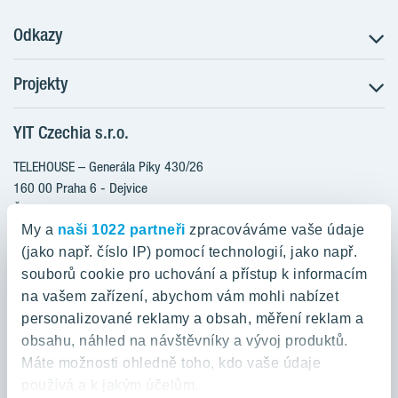
Odkazy
Projekty
Postup koupě
Klientské změny
YIT Czechia s.r.o.
RANTA Barrandov III
Aktuality
RANTA Barrandov IV
TELEHOUSE – Generála Píky 430/26
Blog
TOIVO Roztyly II
160 00 Praha 6 - Dejvice
Kariéra
Česká republika
PORTTI Kladno II
O nás
My a
naši 1022 partneři
zpracováváme vaše údaje
KALEVALA
YIT PLUS
(jako např. číslo IP) pomocí technologií, jako např.
800 200 666
VIRTA Kladno
souborů cookie pro uchování a přístup k informacím
domov@yit.cz
na vašem zařízení, abychom vám mohli nabízet
KATTILA Kamýk
personalizované reklamy a obsah, měření reklam a
ROSALA
Telefon na centrální recepci:
obsahu, náhled na návštěvníky a vývoj produktů.
+420 224 318 261
Máte možnosti ohledně toho, kdo vaše údaje
používá a k jakým účelům.