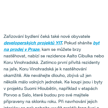
Zařizování bydlení čeká také nové obyvatele
developerských projektů YIT
.
Pokud sháníte
byt
na prodej v Praze
, kam se můžete brzy
nastěhovat, nabízí se rezidence Aalto Cibulka nebo
Koru Vinohradská. Zatímco první přivítá rezidenty
na jaře, Koru Vinohradská je k nastěhování
okamžitě. Ale neváhejte dlouho, zbývá už jen
několik málo volných jednotek. Ke koupi jsou i byty
v projektu Suomi Hloubětín, například v etapách
Porvoo a Salo, které budou pro své majitele
připraveny na sklonku roku. Při navrhování jejich
interiéru se pak nebojte využít praktik feng šuej a