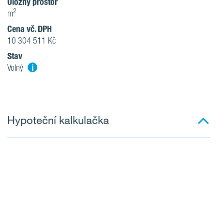
Úložný prostor
2
m
Cena vč. DPH
10 304 511 Kč
Stav
i
Volný
Hypoteční kalkulačka