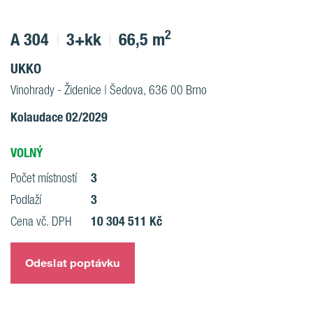
2
A 304
3+kk
66,5 m
UKKO
Vinohrady - Židenice | Šedova, 636 00 Brno
Kolaudace 02/2029
VOLNÝ
3
Počet místností
3
Podlaží
10 304 511 Kč
Cena vč. DPH
Odeslat poptávku