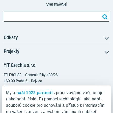
VYHLEDÁVÁNÍ
Odkazy
Projekty
Postup koupě
Klientské změny
YIT Czechia s.r.o.
RANTA Barrandov III
Aktuality
RANTA Barrandov IV
TELEHOUSE – Generála Píky 430/26
Blog
TOIVO Roztyly II
160 00 Praha 6 - Dejvice
Kariéra
Česká republika
PORTTI Kladno II
O nás
My a
naši 1022 partneři
zpracováváme vaše údaje
KALEVALA
YIT PLUS
(jako např. číslo IP) pomocí technologií, jako např.
800 200 666
VIRTA Kladno
souborů cookie pro uchování a přístup k informacím
domov@yit.cz
na vašem zařízení, abychom vám mohli nabízet