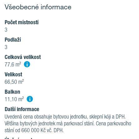
Všeobecné informace
Počet místností
3
Podlaží
3
Celková velikost
i
77,6 m²
Velikost
66,50 m²
Balkon
i
11,10 m²
Další informace
Uvedená cena obsahuje bytovou jednotku, sklepní kóji a DPH.
Většina bytových jednotek má parkovací stání. Cena parkovacího
stání od 660 000 Kč vč. DPH.