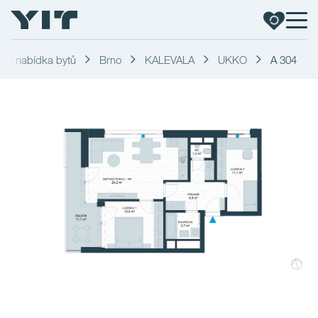
tní nabídka bytů
Brno
KALEVALA
UKKO
A 304