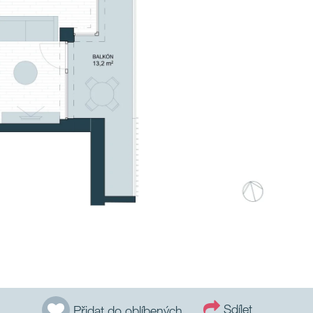
Sdílet
Přidat do oblíbených