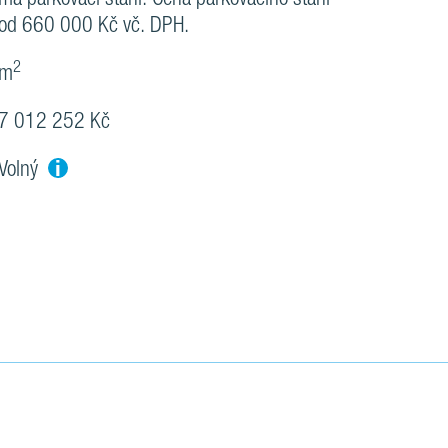
od 660 000 Kč vč. DPH.
2
m
7 012 252 Kč
i
Volný