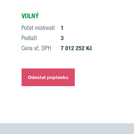
VOLNÝ
Počet místností
1
Podlaží
3
Cena vč. DPH
7 012 252 Kč
Odeslat poptávku