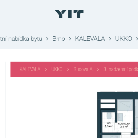
ní nabídka bytů
Brno
KALEVALA
UKKO
KALEVALA
UKKO
Budova A
3. nadzemní podl