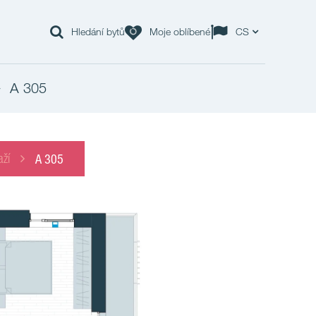
Hledání bytů
Moje oblíbené
CS
A 305
aží
A 305