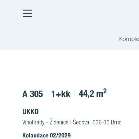
Komplet
2
44,2 m
A 305
1+kk
UKKO
Vinohrady - Židenice | Šedova, 636 00 Brno
Kolaudace 02/2029