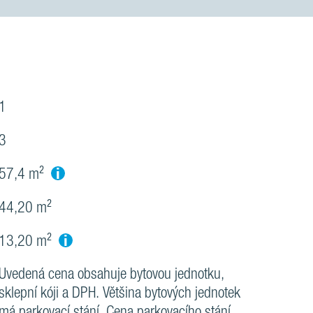
1
3
i
57,4 m²
44,20 m²
i
13,20 m²
Uvedená cena obsahuje bytovou jednotku,
sklepní kóji a DPH. Většina bytových jednotek
má parkovací stání. Cena parkovacího stání