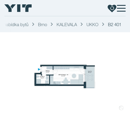
í nabídka bytů
Brno
KALEVALA
UKKO
B2 401