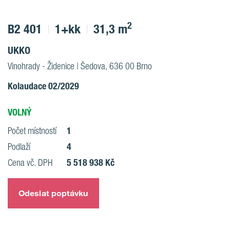
2
B2 401
1+kk
31,3 m
UKKO
Vinohrady - Židenice | Šedova, 636 00 Brno
Kolaudace 02/2029
VOLNÝ
1
Počet místností
4
Podlaží
5 518 938 Kč
Cena vč. DPH
Odeslat poptávku