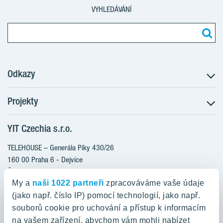
VYHLEDÁVÁNÍ
Odkazy
Projekty
Postup koupě
Klientské změny
YIT Czechia s.r.o.
RANTA Barrandov III
Aktuality
RANTA Barrandov IV
TELEHOUSE – Generála Píky 430/26
Blog
TOIVO Roztyly II
160 00 Praha 6 - Dejvice
Kariéra
Česká republika
PORTTI Kladno II
O nás
My a
naši 1022 partneři
zpracováváme vaše údaje
KALEVALA
YIT PLUS
(jako např. číslo IP) pomocí technologií, jako např.
800 200 666
VIRTA Kladno
souborů cookie pro uchování a přístup k informacím
domov@yit.cz
na vašem zařízení, abychom vám mohli nabízet