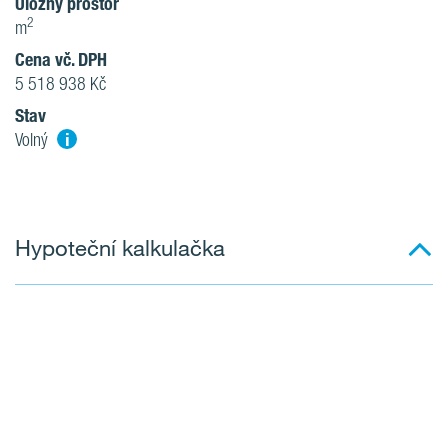
Úložný prostor
2
m
Cena vč. DPH
5 518 938 Kč
Stav
i
Volný
Hypoteční kalkulačka