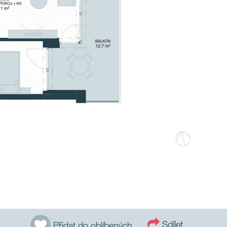
Sdílet
Přidat do oblíbených