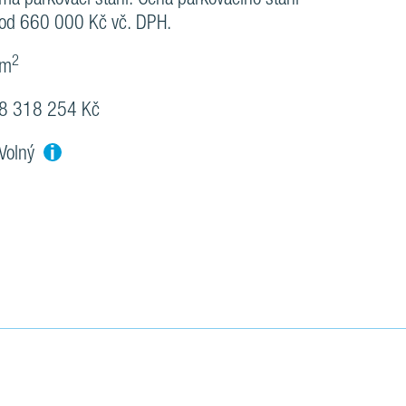
od 660 000 Kč vč. DPH.
2
m
8 318 254 Kč
i
Volný