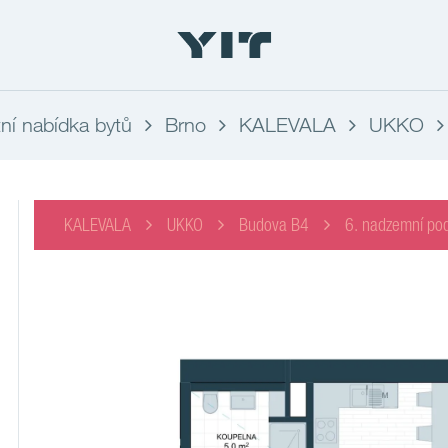
ní nabídka bytů
Brno
KALEVALA
UKKO
KALEVALA
UKKO
Budova B4
6. nadzemní pod