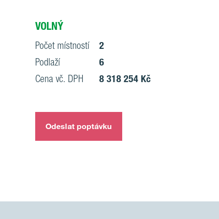
VOLNÝ
Počet místností
2
Podlaží
6
Cena vč. DPH
8 318 254 Kč
Odeslat poptávku