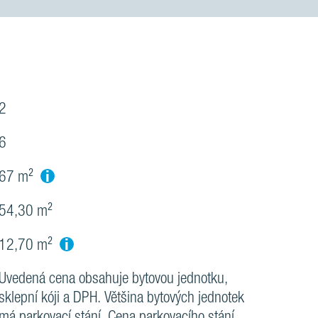
2
6
i
67 m²
54,30 m²
i
12,70 m²
Uvedená cena obsahuje bytovou jednotku,
sklepní kóji a DPH. Většina bytových jednotek
má parkovací stání. Cena parkovacího stání