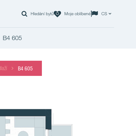
Hledání bytů
Moje oblíbené
CS
B4 605
laží
B4 605