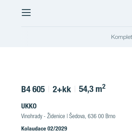
Komplet
2
54,3 m
B4 605
2+kk
UKKO
Vinohrady - Židenice | Šedova, 636 00 Brno
Kolaudace 02/2029