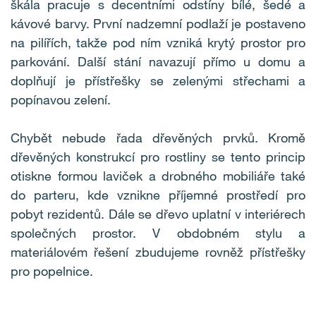
škála pracuje s decentními odstíny bílé, šedé a
r
kávové barvy. První nadzemní podlaží je postaveno
o
na pilířích, takže pod ním vzniká krytý prostor pro
parkování. Další stání navazují přímo u domu a
s
doplňují je přístřešky se zelenými střechami a
popínavou zelení.
t
o
Chybět nebude řada dřevěných prvků. Kromě
dřevěných konstrukcí pro rostliny se tento princip
r
otiskne formou laviček a drobného mobiliáře také
y
do parteru, kde vznikne příjemné prostředí pro
pobyt rezidentů. Dále se dřevo uplatní v interiérech
společných prostor. V obdobném stylu a
materiálovém řešení zbudujeme rovněž přístřešky
pro popelnice.