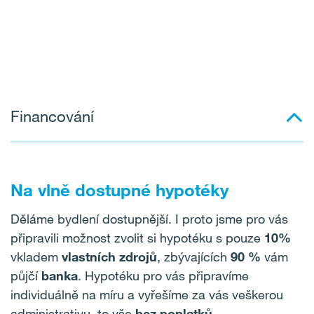
Financování
Na vlně dostupné hypotéky
Děláme bydlení dostupnější. I proto jsme pro vás
připravili možnost zvolit si hypotéku s pouze
10%
vkladem
vlastních zdrojů
, zbývajících
90 %
vám
půjčí
banka
. Hypotéku pro vás připravíme
individuálně na míru a vyřešíme za vás veškerou
administrativu, to vše
bez poplatků
.