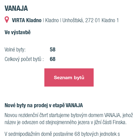
VANAJA
VIRTA Kladno
| Kladno | Unhošťská, 272 01 Kladno 1
Ve výstavbě
58
Volné byty:
68
Celkový počet bytů :
Seznam bytů
Nové byty na prodej v etapě VANAJA
Novou rezidenční čtvrť startujeme bytovým domem VANAJA, jehož
název je odvozen od stejnojmenného jezera v jižní části Finska.
V sedmipodlažním domě postavíme 68 bytových jednotek s