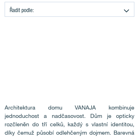
Řadit podle:
K
o
m
e
r
č
n
Architektura domu VANAJA kombinuje
jednoduchost a nadčasovost. Dům je opticky
í
rozčleněn do tří celků, každý s vlastní identitou,
p
díky čemuž působí odlehčeným dojmem. Barevná