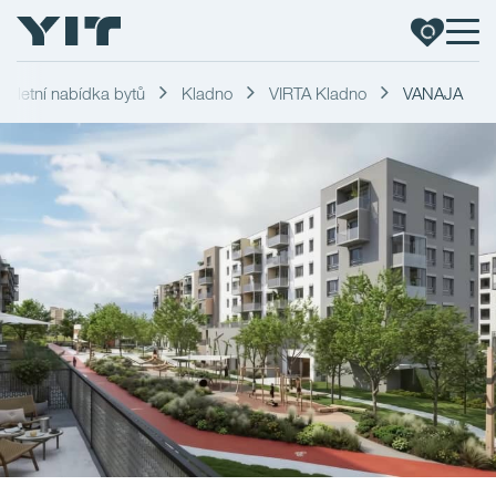
pletní nabídka bytů
Kladno
VIRTA Kladno
VANAJA