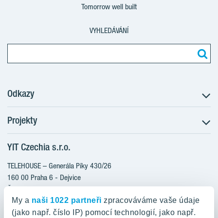
Tomorrow well built
VYHLEDÁVÁNÍ
Odkazy
Projekty
Postup koupě
Klientské změny
YIT Czechia s.r.o.
RANTA Barrandov III
Aktuality
RANTA Barrandov IV
TELEHOUSE – Generála Píky 430/26
Blog
TOIVO Roztyly II
160 00 Praha 6 - Dejvice
Kariéra
Česká republika
PORTTI Kladno II
O nás
My a
naši 1022 partneři
zpracováváme vaše údaje
KALEVALA
YIT PLUS
(jako např. číslo IP) pomocí technologií, jako např.
800 200 666