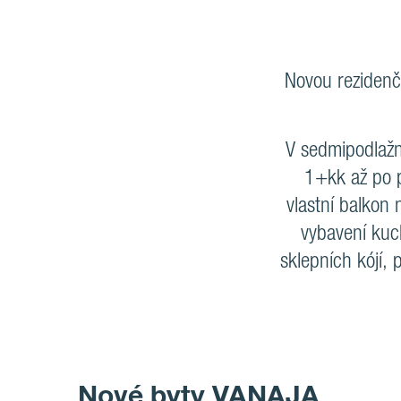
Novou rezidenč
V sedmipodlažn
1+kk až po p
vlastní balkon
vybavení kuc
sklepních kójí, 
Nové byty VANAJA