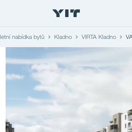
etní nabídka bytů
Kladno
VIRTA Kladno
V