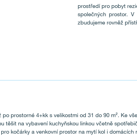
prostředí pro pobyt rezi
společných prostor. V
zbudujeme rovněž příst
ž po prostorné 4+kk s velikostmi od 31 do 90 m
²
. Ke vš
u těšit na vybavení kuchyňskou linkou včetně spotřebi
 pro kočárky a venkovní prostor na mytí kol i domácích 