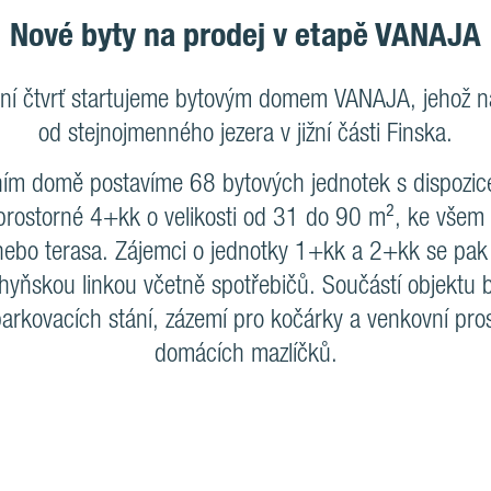
Nové byty na prodej v etapě VANAJA
ní čtvrť startujeme bytovým domem VANAJA, jehož n
od stejnojmenného jezera v jižní části Finska.
ím domě postavíme 68 bytových jednotek s dispozi
rostorné 4+kk o velikosti od 31 do 90 m², ke všem
 nebo terasa. Zájemci o jednotky 1+kk a 2+kk se pak
hyňskou linkou včetně spotřebičů. Součástí objektu 
parkovacích stání, zázemí pro kočárky a venkovní pros
domácích mazlíčků.