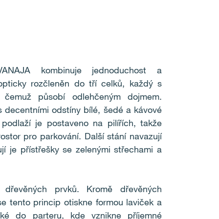
VANAJA kombinuje jednoduchost a
pticky rozčleněn do tří celků, každý s
íky čemuž působí odlehčeným dojmem.
s decentními odstíny bílé, šedé a kávové
podlaží je postaveno na pilířích, takže
ostor pro parkování. Další stání navazují
í je přístřešky se zelenými střechami a
 dřevěných prvků. Kromě dřevěných
se tento princip otiskne formou laviček a
aké do parteru, kde vznikne příjemné