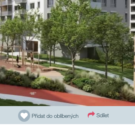
Sdílet
Přidat do oblíbených