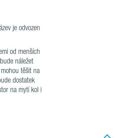
ázev je odvozen
cemi od menších
 bude náležet
 mohou těšit na
bude dostatek
tor na mytí kol i