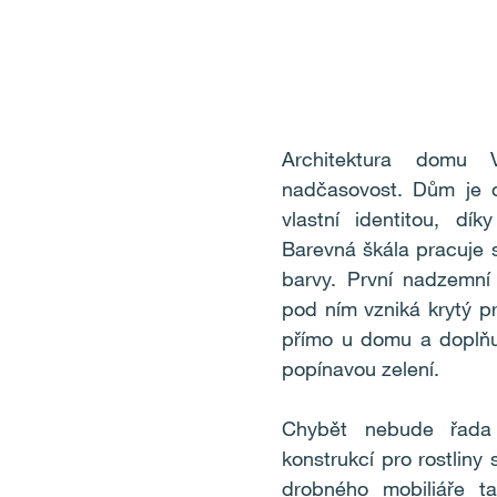
Architektura domu 
nadčasovost. Dům je o
vlastní identitou, d
Barevná škála pracuje 
barvy. První nadzemní 
pod ním vzniká krytý pr
přímo u domu a doplňuj
popínavou zelení.
Chybět nebude řada
konstrukcí pro rostliny 
drobného mobiliáře t