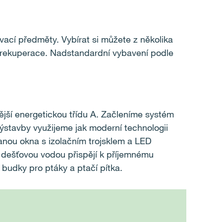
ovací předměty. Vybírat si můžete z několika
 a rekuperace. Nadstandardní vybavení podle
ější energetickou třídu A. Začleníme systém
ýstavby využijeme jak moderní technologii
tanou okna s izolačním trojsklem a LED
s dešťovou vodou přispějí k příjemnému
 budky pro ptáky a ptačí pítka.