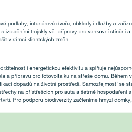
ové podlahy, interiérové dveře, obklady i dlažby a zařiz
s izolačními trojskly vč. přípravy pro venkovní stínění
šit v rámci klientských změn.
itelnost i energetickou efektivitu a splňuje nejúsporn
a a přípravu pro fotovoltaiku na střeše domu. Během v
ifikací dopadů na životní prostředí. Samozřejmostí se s
střechy na přístřešcích pro auta a šetrné hospodaření 
tvrti. Pro podporu biodiverzity začleníme hmyzí domky,