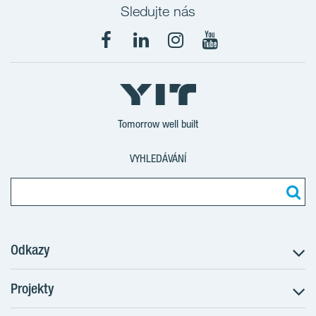
Sledujte nás
Tomorrow well built
VYHLEDÁVÁNÍ
Odkazy
Projekty
Postup koupě
Klientské změny