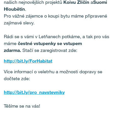
našich nejnovějších projektů
Koivu Zličín
a
Suomi
Hloubětín
.
Pro vážné zájemce o koupi bytu máme připravené
zajímavé slevy.
Rádi se s vámi v Letňanech potkáme, a tak pro vás
máme
čestné vstupenky se vstupem
zdarma.
Stačí se zaregistrovat zde:
http://bit.ly/ForHabitat
Více informací o veletrhu a možnosti dopravy se
dočtete zde:
http://bit.ly/pro_navstevniky
Těšíme se na vás!