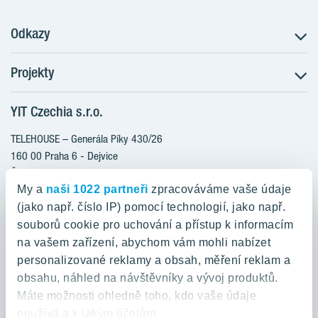
Odkazy
Projekty
Postup koupě
Klientské změny
YIT Czechia s.r.o.
RANTA Barrandov III
Aktuality
RANTA Barrandov IV
TELEHOUSE – Generála Píky 430/26
Blog
TOIVO Roztyly II
160 00 Praha 6 - Dejvice
Kariéra
Česká republika
PORTTI Kladno II
O nás
My a
naši 1022 partneři
zpracováváme vaše údaje
KALEVALA
YIT PLUS
(jako např. číslo IP) pomocí technologií, jako např.
800 200 666
VIRTA Kladno
souborů cookie pro uchování a přístup k informacím
domov@yit.cz
na vašem zařízení, abychom vám mohli nabízet
KATTILA Kamýk
personalizované reklamy a obsah, měření reklam a
ROSALA
Telefon na centrální recepci:
obsahu, náhled na návštěvníky a vývoj produktů.
+420 224 318 261
Máte možnosti ohledně toho, kdo vaše údaje
používá a k jakým účelům.