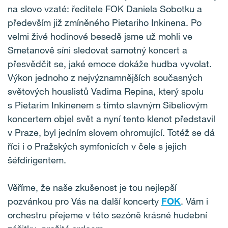
na slovo vzaté: ředitele FOK Daniela Sobotku a
především již zmíněného Pietariho Inkinena. Po
velmi živé hodinové besedě jsme už mohli ve
Smetanově síni sledovat samotný koncert a
přesvědčit se, jaké emoce dokáže hudba vyvolat.
Výkon jednoho z nejvýznamnějších současných
světových houslistů Vadima Repina, který spolu
s Pietarim Inkinenem s tímto slavným Sibeliovým
koncertem objel svět a nyní tento klenot představil
v Praze, byl jedním slovem ohromující. Totéž se dá
říci i o Pražských symfonicích v čele s jejich
šéfdirigentem.
Věříme, že naše zkušenost je tou nejlepší
pozvánkou pro Vás na další koncerty
FOK
. Vám i
orchestru přejeme v této sezóně krásné hudební