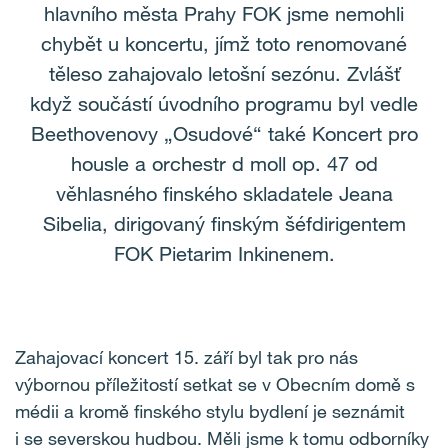
hlavního města Prahy FOK jsme nemohli
chybět u koncertu, jímž toto renomované
těleso zahajovalo letošní sezónu. Zvlášť
když součástí úvodního programu byl vedle
Beethovenovy „Osudové“ také Koncert pro
housle a orchestr d moll op. 47 od
věhlasného finského skladatele Jeana
Sibelia, dirigovaný finským šéfdirigentem
FOK Pietarim Inkinenem.
Zahajovací koncert 15. září byl tak pro nás
výbornou příležitostí setkat se v Obecním domě s
médii a kromě finského stylu bydlení je seznámit
i se severskou hudbou. Měli jsme k tomu odborníky