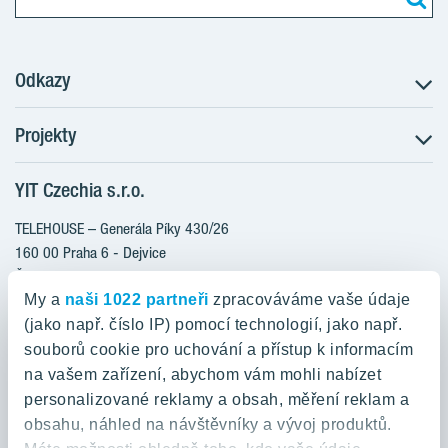
Odkazy
Projekty
Postup koupě
Klientské změny
YIT Czechia s.r.o.
RANTA Barrandov III
Aktuality
RANTA Barrandov IV
TELEHOUSE – Generála Píky 430/26
Blog
TOIVO Roztyly II
160 00 Praha 6 - Dejvice
Kariéra
Česká republika
PORTTI Kladno II
O nás
My a
naši 1022 partneři
zpracováváme vaše údaje
KALEVALA
YIT PLUS
(jako např. číslo IP) pomocí technologií, jako např.
800 200 666
VIRTA Kladno
souborů cookie pro uchování a přístup k informacím
domov@yit.cz
na vašem zařízení, abychom vám mohli nabízet
KATTILA Kamýk
personalizované reklamy a obsah, měření reklam a
ROSALA
Telefon na centrální recepci:
obsahu, náhled na návštěvníky a vývoj produktů.
+420 224 318 261