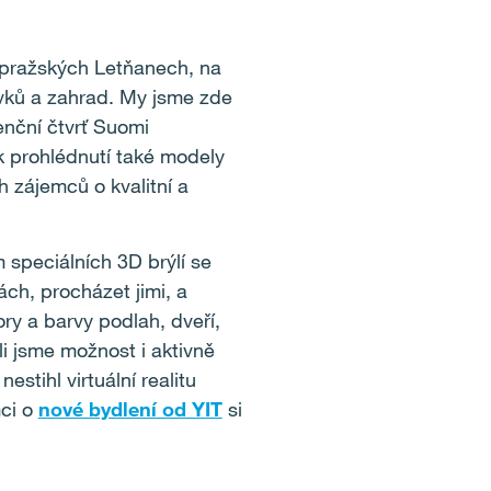
v pražských Letňanech, na
rvků a zahrad. My jsme zde
enční čtvrť Suomi
k prohlédnutí také modely
h zájemců o kvalitní a
m speciálních 3D brýlí se
ách, procházet jimi, a
ry a barvy podlah, dveří,
li jsme možnost i aktivně
stihl virtuální realitu
mci o
nové bydlení od YIT
si