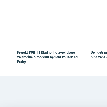
Projekt PORTTI Kladno II otevřel dveře
Den dětí p
zájemcům o moderní bydlení kousek od
plné zábav
Prahy.