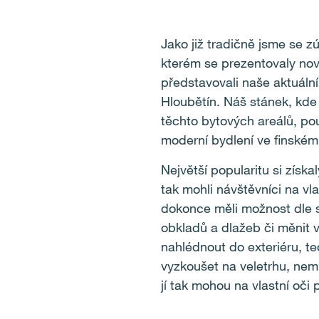
Jako již tradičně jsme se z
kterém se prezentovaly novi
představovali naše aktuální
Hloubětín. Náš stánek, kde
těchto bytových areálů, pou
moderní bydlení ve finském 
Největší popularitu si získa
tak mohli návštěvníci na vl
dokonce měli možnost dle sv
obkladů a dlažeb či měnit v
nahlédnout do exteriéru, ted
vyzkoušet na veletrhu, nemu
jí tak mohou na vlastní oči p