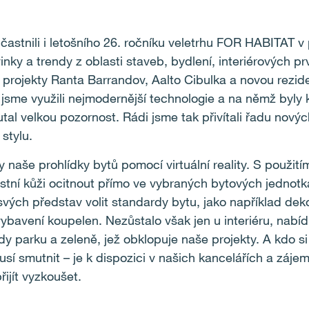
účastnili i letošního 26. ročníku veletrhu FOR HABITAT 
nky a trendy z oblasti staveb, bydlení, interiérových p
 projekty Ranta Barrandov, Aalto Cibulka a novou rezid
 jsme využili nejmodernější technologie a na němž byly 
tal velkou pozornost. Rádi jsme tak přivítali řadu novýc
stylu.
ly naše prohlídky bytů pomocí virtuální reality. S použití
astní kůži ocitnout přímo ve vybraných bytových jednotk
ých představ volit standardy bytu, jako například deko
ybavení koupelen. Nezůstalo však jen u interiéru, nabíd
y parku a zeleně, jež obklopuje naše projekty. A kdo si ne
sí smutnit – je k dispozici v našich kancelářích a záje
řijít vyzkoušet.