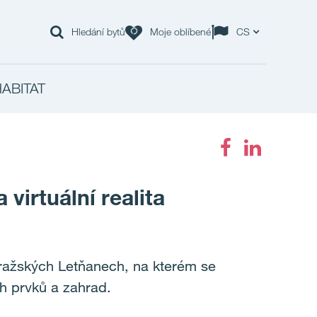
Hledání bytů
Moje oblíbené
CS
HABITAT
virtuální realita
 pražských Letňanech, na kterém se
ch prvků a zahrad.