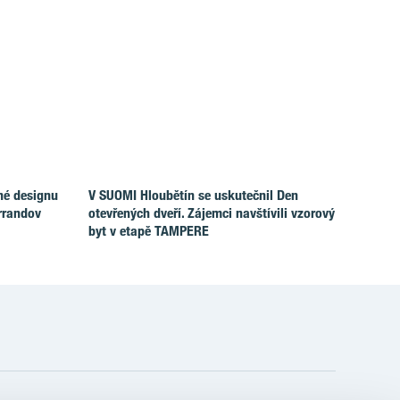
né designu
V SUOMI Hloubětín se uskutečnil Den
rrandov
otevřených dveří. Zájemci navštívili vzorový
byt v etapě TAMPERE