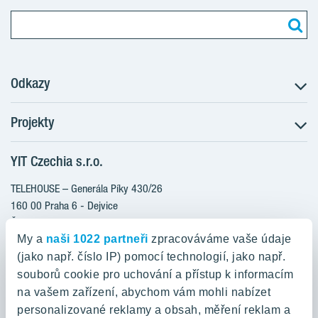
Odkazy
Projekty
Postup koupě
Klientské změny
YIT Czechia s.r.o.
RANTA Barrandov III
Aktuality
RANTA Barrandov IV
TELEHOUSE – Generála Píky 430/26
Blog
TOIVO Roztyly II
160 00 Praha 6 - Dejvice
Kariéra
Česká republika
PORTTI Kladno II
O nás
My a
naši 1022 partneři
zpracováváme vaše údaje
KALEVALA
YIT PLUS
(jako např. číslo IP) pomocí technologií, jako např.
800 200 666
VIRTA Kladno
souborů cookie pro uchování a přístup k informacím
domov@yit.cz
na vašem zařízení, abychom vám mohli nabízet
KATTILA Kamýk
personalizované reklamy a obsah, měření reklam a