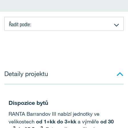
Řadit podle:
K
o
m
Detaily projektu
e
r
č
Dispozice bytů
n
RANTA Barrandov III nabízí jednotky ve
velikostech
od 1+kk do 3+kk
a výměře
od 30
í
2
2