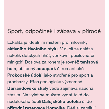
Sport, odpočinek i zábava v přírodě
Lokalita je ideálním místem pro milovníky
aktivního životního stylu.
V okolí se nalézá
několik dětských hřišť, venkovní posilovna či
minigolf. Doslova za rohem je rovněž
tenisová
hala
, oblíbený
aquapark
či romantické
Prokopské údolí
, jako stvořené pro sport a
procházky. Přes geologicky významné
Barrandovské skály
vede zajímavá naučná
stezka. Na výlet se můžete vydat také do
nedalekého údolí
Dalejského potoka
či do
přírodní rezervace Homolka
. Děti si zamilují