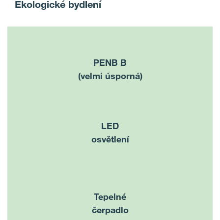
Ekologické bydlení
PENB B
(velmi úsporná)
LED
osvětlení
Tepelné
čerpadlo