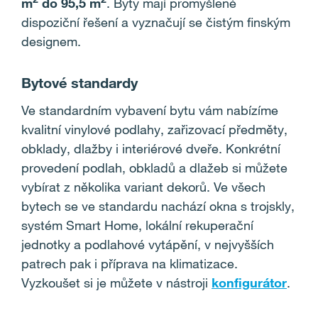
m
do 95,5 m
. Byty mají promyšlené
p
dispoziční řešení a vyznačují se čistým finským
designem.
r
o
Bytové standardy
s
Ve standardním vybavení bytu vám nabízíme
kvalitní vinylové podlahy, zařizovací předměty,
t
obklady, dlažby i interiérové dveře. Konkrétní
provedení podlah, obkladů a dlažeb si můžete
o
vybírat z několika variant dekorů. Ve všech
r
bytech se ve standardu nachází okna s trojskly,
systém Smart Home, lokální rekuperační
y
jednotky a podlahové vytápění, v nejvyšších
patrech pak i příprava na klimatizace.
Vyzkoušet si je můžete v nástroji
konfigurátor
.