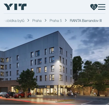
ní nabídka bytů
Praha
Praha 5
RANTA Barrandov III