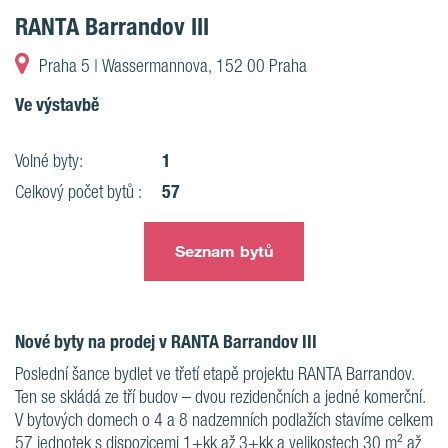
RANTA Barrandov III
Praha 5 | Wassermannova, 152 00 Praha
Ve výstavbě
1
Volné byty:
57
Celkový počet bytů :
Seznam bytů
Nové byty na prodej v RANTA Barrandov III
Poslední šance bydlet ve třetí etapě projektu RANTA Barrandov.
Ten se skládá ze tří budov – dvou rezidenčních a jedné komerční.
V bytových domech o 4 a 8 nadzemních podlažích stavíme celkem
57 jednotek s dispozicemi 1+kk až 3+kk a velikostech 30 m² až