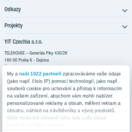
Odkazy
Projekty
Postup koupě
Klientské změny
YIT Czechia s.r.o.
RANTA Barrandov III
Aktuality
RANTA Barrandov IV
TELEHOUSE – Generála Píky 430/26
Blog
TOIVO Roztyly II
160 00 Praha 6 - Dejvice
Kariéra
Česká republika
PORTTI Kladno II
O nás
My a
naši 1022 partneři
zpracováváme vaše údaje
KALEVALA
YIT PLUS
(jako např. číslo IP) pomocí technologií, jako např.
800 200 666
VIRTA Kladno
souborů cookie pro uchování a přístup k informacím
domov@yit.cz
na vašem zařízení, abychom vám mohli nabízet
KATTILA Kamýk
personalizované reklamy a obsah, měření reklam a
ROSALA
Telefon na centrální recepci:
obsahu, náhled na návštěvníky a vývoj produktů.
+420 224 318 261
Máte možnosti ohledně toho, kdo vaše údaje
používá a k jakým účelům.