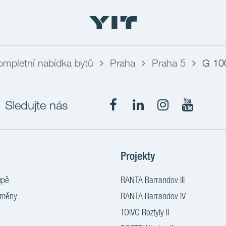
ompletní nabídka bytů
Praha
Praha 5
G 10
Sledujte nás
Projekty
upě
RANTA Barrandov III
změny
RANTA Barrandov IV
TOIVO Roztyly II