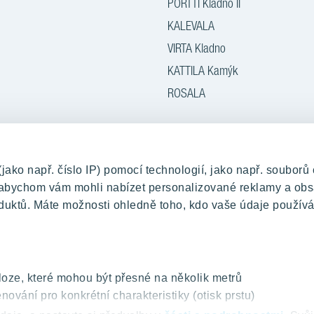
PORTTI Kladno II
KALEVALA
VIRTA Kladno
KATTILA Kamýk
ROSALA
 ochrany osobních údajů a Podmínky použití
Cookies
© 2026 YIT 
ko např. číslo IP) pomocí technologií, jako např. souborů 
, abychom vám mohli nabízet personalizované reklamy a obs
duktů. Máte možnosti ohledně toho, kdo vaše údaje používá
oze, které mohou být přesné na několik metrů
nování pro konkrétní charakteristiky (otisk prstu)