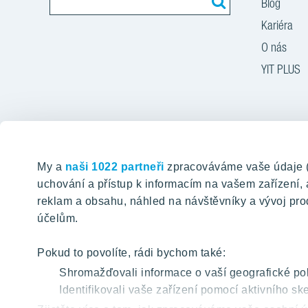
Blog
Kariéra
O nás
YIT PLUS
Zásady
My a
naši 1022 partneři
zpracováváme vaše údaje (ja
uchování a přístup k informacím na vašem zařízení
reklam a obsahu, náhled na návštěvníky a vývoj pro
účelům.
Pokud to povolíte, rádi bychom také:
Shromažďovali informace o vaší geografické pol
Identifikovali vaše zařízení pomocí aktivního ske