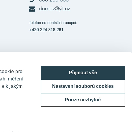
domov@yit.cz
Telefon na centrální recepci:
+420 224 318 261
Corporation
cookie pro
Přijmout vše
ah, měření
 a k jakým
Nastavení souborů cookies
Pouze nezbytné