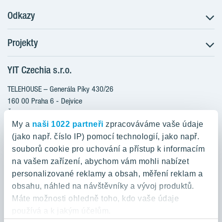
Odkazy
Projekty
Postup koupě
Klientské změny
YIT Czechia s.r.o.
RANTA Barrandov III
Aktuality
RANTA Barrandov IV
TELEHOUSE – Generála Píky 430/26
Blog
TOIVO Roztyly II
160 00 Praha 6 - Dejvice
Kariéra
Česká republika
PORTTI Kladno II
O nás
My a
naši 1022 partneři
zpracováváme vaše údaje
KALEVALA
YIT PLUS
(jako např. číslo IP) pomocí technologií, jako např.
800 200 666
VIRTA Kladno
souborů cookie pro uchování a přístup k informacím
domov@yit.cz
na vašem zařízení, abychom vám mohli nabízet
KATTILA Kamýk
personalizované reklamy a obsah, měření reklam a
ROSALA
Telefon na centrální recepci:
obsahu, náhled na návštěvníky a vývoj produktů.
+420 224 318 261
Máte možnosti ohledně toho, kdo vaše údaje
používá a k jakým účelům.