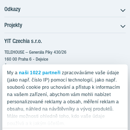
Odkazy
Projekty
Postup koupě
Klientské změny
YIT Czechia s.r.o.
RANTA Barrandov III
Aktuality
RANTA Barrandov IV
TELEHOUSE – Generála Píky 430/26
Blog
TOIVO Roztyly II
160 00 Praha 6 - Dejvice
Kariéra
Česká republika
PORTTI Kladno II
O nás
My a
naši 1022 partneři
zpracováváme vaše údaje
KALEVALA
YIT PLUS
(jako např. číslo IP) pomocí technologií, jako např.
800 200 666
VIRTA Kladno
souborů cookie pro uchování a přístup k informacím
domov@yit.cz
na vašem zařízení, abychom vám mohli nabízet
KATTILA Kamýk
personalizované reklamy a obsah, měření reklam a
ROSALA
Telefon na centrální recepci:
obsahu, náhled na návštěvníky a vývoj produktů.
+420 224 318 261
Máte možnosti ohledně toho, kdo vaše údaje
používá a k jakým účelům.