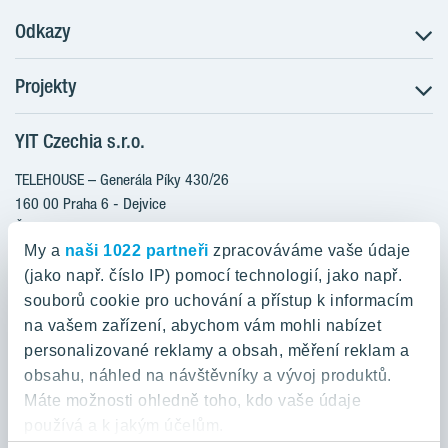
Odkazy
Projekty
Postup koupě
Klientské změny
YIT Czechia s.r.o.
RANTA Barrandov III
Aktuality
RANTA Barrandov IV
TELEHOUSE – Generála Píky 430/26
Blog
TOIVO Roztyly II
160 00 Praha 6 - Dejvice
Kariéra
Česká republika
PORTTI Kladno II
O nás
My a
naši 1022 partneři
zpracováváme vaše údaje
KALEVALA
YIT PLUS
(jako např. číslo IP) pomocí technologií, jako např.
800 200 666
VIRTA Kladno
souborů cookie pro uchování a přístup k informacím
domov@yit.cz
na vašem zařízení, abychom vám mohli nabízet
KATTILA Kamýk
personalizované reklamy a obsah, měření reklam a
ROSALA
Telefon na centrální recepci:
obsahu, náhled na návštěvníky a vývoj produktů.
+420 224 318 261
Máte možnosti ohledně toho, kdo vaše údaje
používá a k jakým účelům.