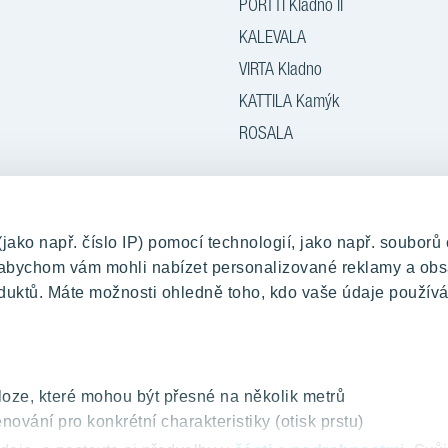
PORTTI Kladno II
KALEVALA
VIRTA Kladno
KATTILA Kamýk
ROSALA
 ochrany osobních údajů a Podmínky použití
Cookies
© 2026 YIT 
ko např. číslo IP) pomocí technologií, jako např. souborů 
, abychom vám mohli nabízet personalizované reklamy a obs
duktů. Máte možnosti ohledně toho, kdo vaše údaje používá
oze, které mohou být přesné na několik metrů
nování pro konkrétní charakteristiky (otisk prstu)