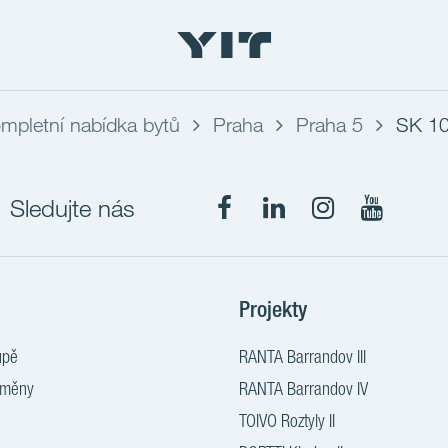
mpletní nabídka bytů
Praha
Praha 5
SK 1
Sledujte nás
Projekty
upě
RANTA Barrandov III
změny
RANTA Barrandov IV
TOIVO Roztyly II