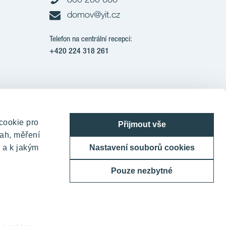
domov@yit.cz
Telefon na centrální recepci:
+420 224 318 261
Corporation
cookie pro
Přijmout vše
ah, měření
 a k jakým
Nastavení souborů cookies
Pouze nezbytné