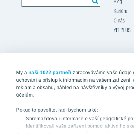
Blog
Kariéra
O nás
YIT PLUS
Zásady
My a
naši 1022 partneři
zpracováváme vaše údaje (ja
uchování a přístup k informacím na vašem zařízení
reklam a obsahu, náhled na návštěvníky a vývoj pro
účelům.
Pokud to povolíte, rádi bychom také:
Shromažďovali informace o vaší geografické pol
Identifikovali vaše zařízení pomocí aktivního ske