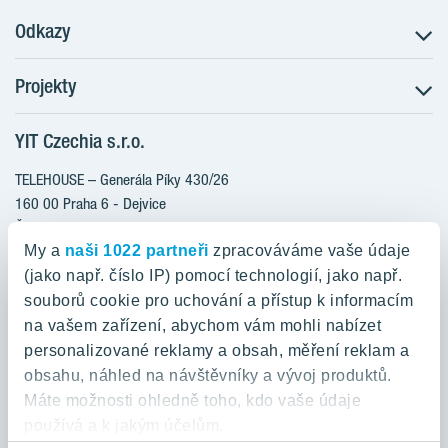
Odkazy
Projekty
Postup koupě
Klientské změny
YIT Czechia s.r.o.
RANTA Barrandov III
Aktuality
RANTA Barrandov IV
TELEHOUSE – Generála Píky 430/26
Blog
TOIVO Roztyly II
160 00 Praha 6 - Dejvice
Kariéra
Česká republika
PORTTI Kladno II
O nás
My a
naši 1022 partneři
zpracováváme vaše údaje
KALEVALA
YIT PLUS
(jako např. číslo IP) pomocí technologií, jako např.
800 200 666
VIRTA Kladno
souborů cookie pro uchování a přístup k informacím
domov@yit.cz
na vašem zařízení, abychom vám mohli nabízet
KATTILA Kamýk
personalizované reklamy a obsah, měření reklam a
ROSALA
Telefon na centrální recepci:
obsahu, náhled na návštěvníky a vývoj produktů.
+420 224 318 261
Máte možnosti ohledně toho, kdo vaše údaje
používá a k jakým účelům.