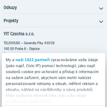
Odkazy
Projekty
Postup koupě
Klientské změny
YIT Czechia s.r.o.
RANTA Barrandov III
Aktuality
RANTA Barrandov IV
TELEHOUSE – Generála Píky 430/26
Blog
TOIVO Roztyly II
160 00 Praha 6 - Dejvice
Kariéra
Česká republika
PORTTI Kladno II
O nás
My a
naši 1022 partneři
zpracováváme vaše údaje
KALEVALA
YIT PLUS
(jako např. číslo IP) pomocí technologií, jako např.
800 200 666
VIRTA Kladno
souborů cookie pro uchování a přístup k informacím
domov@yit.cz
na vašem zařízení, abychom vám mohli nabízet
KATTILA Kamýk
personalizované reklamy a obsah, měření reklam a
ROSALA
Telefon na centrální recepci:
obsahu, náhled na návštěvníky a vývoj produktů.
+420 224 318 261
Máte možnosti ohledně toho, kdo vaše údaje
používá a k jakým účelům.